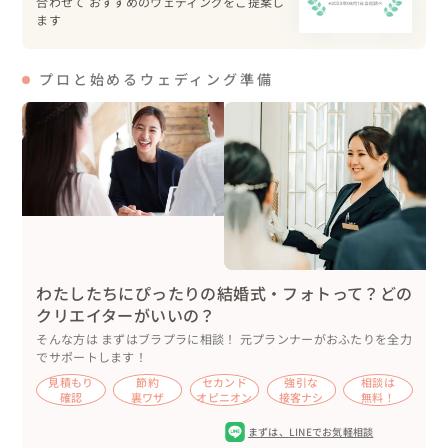
合わせて おすすめのウェディングをご提案し
ます
プロと始めるウェディング準備
わたしたちにぴったりの結婚式・フォトって？どの
クリエイターがいいの？
そんな方は まずはブラプラに相談！ 元プランナーがおふたりを全力
でサポートします！
見積もり
節約
セカンド
強引な
相談は
確認
裏ワザ
オピニオン
接客ナシ
無料！
まずは、
LINEでお気軽相談