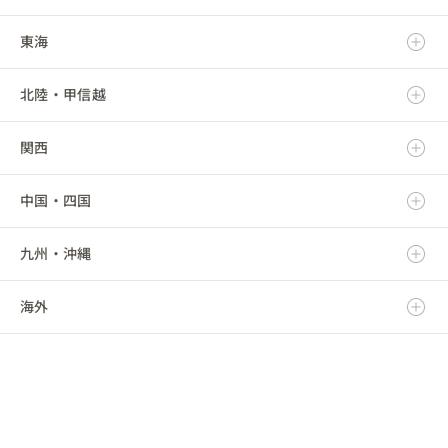
東海
岩手県
茨城県
北陸・甲信越
宮城県
栃木県
岐阜県
関西
秋田県
群馬県
静岡県
新潟県
中国・四国
山形県
埼玉県
愛知県
富山県
滋賀県
九州・沖縄
福島県
千葉県
三重県
石川県
京都府
鳥取県
海外
東京都
福井県
大阪府
島根県
福岡県
神奈川県
山梨県
兵庫県
岡山県
佐賀県
海外
長野県
奈良県
広島県
長崎県