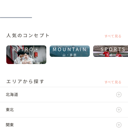
人気のコンセプト
すべて見る
RETRO・
MOUNTAIN
SPORTS
CITY
山・高原
スポーツ
レトロ・街中
エリアから探す
すべて見る
北海道
東北
北海道
関東
青森県