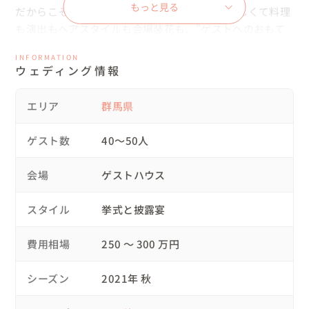
もっと見る
だからこそ、とことん彼女らしくこだわって欲しくて料理
も演出もヘアスタイルも会場装花も、"ゲストへのおもて
なし"と"ふたりらしさ"を大切に3人4脚でじっくり時間を
INFORMATION
かけて準備を進めていきました。

ウェディング情報
衣裳はハツコエンドウのウェディングドレスを。お色直し
エリア
群馬県
では白無垢へ。小物の色使いで彼女らしさを表現。

悩みぬいて決めた衣装やヘアスタイルは、当日彼女の笑顔
ゲスト数
40〜50人
をより輝かせるエッセンスとなりました。

会場
ゲストハウス
"結婚式を挙げて良かった！諦めないで良かった！"弾ける
ような笑顔で話してくれて、それが私にとっても嬉しく今
スタイル
挙式と披露宴
でも心に残っています。
費用相場
250 〜 300 万円
シーズン
2021年 秋