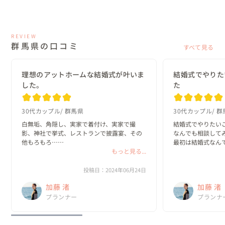
REVIEW
群馬県の口コミ
すべて見る
理想のアットホームな結婚式が叶いま
結婚式でやりた
した。
た
30代カップル
群馬県
30代カップル
群
白無垢、角隠し、実家で着付け、実家で撮
結婚式でやりたい
影、神社で挙式、レストランで披露宴、その
なんでも相談してみ
他もろもろ…

最初は結婚式なん
もっと見る...
んでしたが、終え
ほんとはやりたいけど無理だろうなと思って
いくらい最高の思
たことを全て打ち明けたら、加藤さんは二つ
投稿日：2024年06月24日
返事で「出来ますよ！やりましょう！」と言
加藤 渚
加藤 渚
ってくれました。

プランナー
プランナ
「後はおまかせ」...