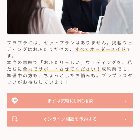
ブラプラには、セットプランはありません。
掲載ウェ
ディングはおふたりだけの、
すべてオーダーメイド
で
す。
本当の意味で「おふたりらしい」ウェディングを、私
たちに
全力でサポートさせてください！
成約前でも、
準備中の方も、ちょっとしたお悩みも。ブラプラスタ
ッフがお待ちしています！
まずは気軽にLINE相談
オンライン相談を予約する