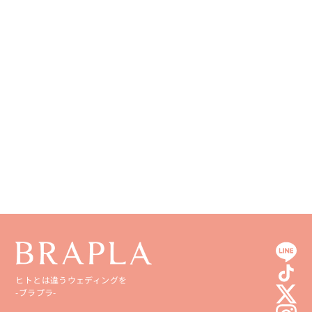
和歌山県
山口県
熊本県
徳島県
大分県
香川県
宮崎県
愛媛県
鹿児島県
高知県
沖縄県
ヒトとは違うウェディングを
-ブラプラ-