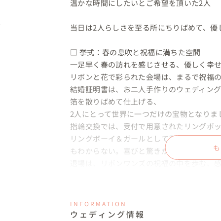
温かな時間にしたいとご希望を頂いた2人

当日は2人らしさを至る所にちりばめて、優
□ 挙式：春の息吹と祝福に満ちた空間

一足早く春の訪れを感じさせる、優しく幸せ
リボンと花で彩られた会場は、まるで祝福の
結婚証明書は、お二人手作りのウェディン
箔を散りばめて仕上げる、

2人にとって世界に一つだけの宝物となりまし
指輪交換では、受付で用意されたリングボ
リングボーイ＆ガールとして登場する、サ
も
もわからない。喜びと驚きが交錯する、心温
退場は、リボンワンズの祝福の中を歩む、
るかのようでした。

□披露宴：個性が光る、温かな絆の宴

INFORMATION
挙式とは一変、披露宴会場は「廃墟」をテー
ウェディング情報