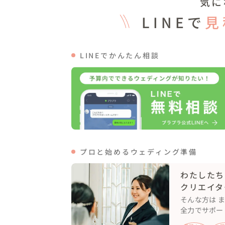
気に
かけがえのない1日を一緒に迎えることが出
LINEで
見
頼って任せてくださり、本当にありがとうご
LINEでかんたん相談
プロと始めるウェディング準備
わたしたち
クリエイタ
そんな方は 
全力でサポー