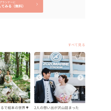
プランナーに
してみる（無料）
すべて見る
ディング
ディング
ェディングフォト
ウェディング
ウェディング
ウェディングフォト
ウェディ
ウェデ
ウェデ
県
県
葉県
長野県
長野県
千葉県
長野県
長野県
千葉県
〜 200 万円
 〜 300 万円
 〜 30 万円
150 〜 200 万円
250 〜 300 万円
28 〜 30 万円
150 〜 2
250 〜 
28 〜 
るで絵本の世界🌳
2人の想い出が沢山詰まった