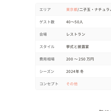
花は一切使わず、苔や石、枝で表現された装
メインパーティーでは、お二人がゲストテー
エリア
東京都
/二子玉・ナチュラ
とときを。

ウェディングケーキは、新婦こだわりのキ
ゲスト数
40〜50人
に深く刻まれたことでしょう。

ベストドレッサー賞など、ゲスト参加型の
会場
レストラン
した。

ご両親に向けて用意されたムービーもとても
スタイル
挙式と披露宴
お二人とゲストとの絆が深まる、温かなパー
費用相場
200 〜 250 万円
□ プランナーの想い：お二人と叶えた、かけ
オンラインでの打ち合わせを重ね、お二人の
シーズン
2024年 冬
好きなもの、大切なこと。沢山話してお二
宝物です。

コンセプト
その他
「私たちを信じて、全てを任せます」その
ました。

当日、笑顔溢れるお二人とゲストの姿を見る
お二人から託された大切な一日を、共に迎え