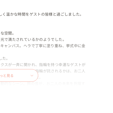
しく温かな時間をゲストの皆様と過ごしました。

な空間。

光で満たされているかのようでした。

グキャンバス。ヘラで丁寧に塗り重ね、挙式中に金
た。

ックスが一斉に開かれ、指輪を持つ幸運なゲストが
プライズ演出に。誰に指輪が託されるかは、お二人
っと見る
まる瞬間となりました。

感動的なシーン。鈴の音が、お二人の未来を祝福す
マにした、お二人ならではの独創的な空間に。
