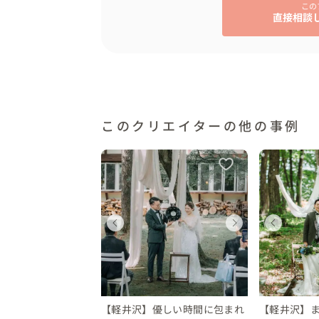
この
直接相談
このクリエイターの他の事例
ェディング
ウェディング
ウェディング
ウェディング
ウェディングフォト
ウェ
ウェ
ウ
野県
長野県
長野県
長野県
千葉県
長野
長野
千
0 〜 200 万円
50 〜 300 万円
150 〜 200 万円
250 〜 300 万円
28 〜 30 万円
150 
250
28
【軽井沢】優しい時間に包まれ
【軽井沢】ま