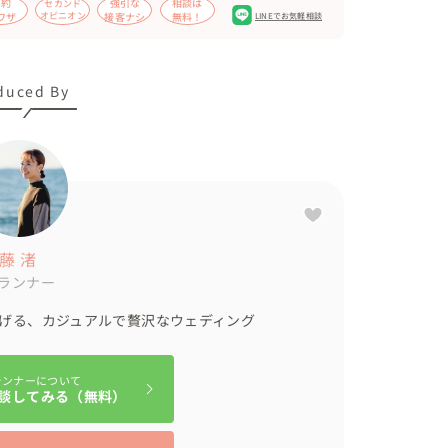
節約
強引な
相談は
セカンド
ワザ
オピニオン
接客ナシ
無料！
LINEでお気軽相談
duced By
藤 渚
ランナー
げる、カジュアルで贅沢なウェディング
ランナーについて
談してみる（無料）