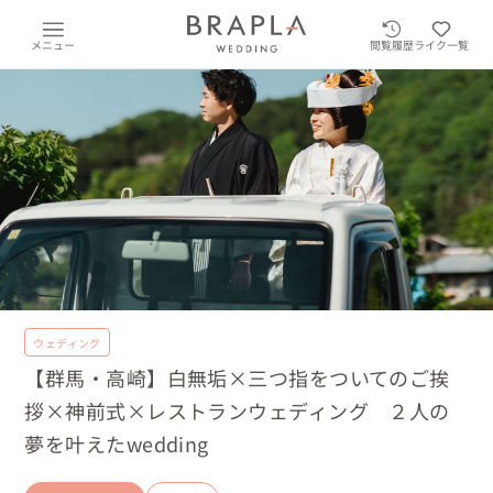
メニュー
閲覧履歴
ライク一覧
ウェディング
【群馬・高崎】白無垢×三つ指をついてのご挨
拶×神前式×レストランウェディング ２人の
夢を叶えたwedding