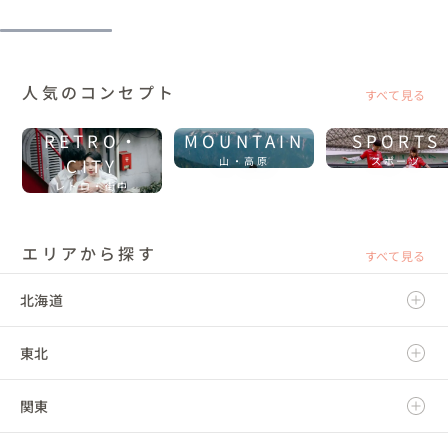
人気のコンセプト
すべて見る
RETRO・
MOUNTAIN
SPORTS
CITY
山・高原
スポーツ
レトロ・街中
エリアから探す
すべて見る
北海道
東北
北海道
関東
青森県