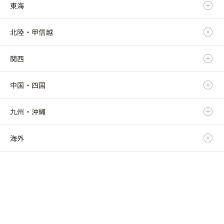
東海
岩手県
茨城県
北陸・甲信越
宮城県
栃木県
岐阜県
関西
秋田県
群馬県
静岡県
新潟県
中国・四国
山形県
埼玉県
愛知県
富山県
滋賀県
九州・沖縄
福島県
千葉県
三重県
石川県
京都府
鳥取県
海外
東京都
福井県
大阪府
島根県
福岡県
神奈川県
山梨県
兵庫県
岡山県
佐賀県
海外
長野県
奈良県
広島県
長崎県
和歌山県
山口県
熊本県