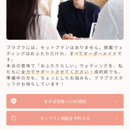
ブラプラには、セットプランはありません。
掲載ウェ
ディングはおふたりだけの、
すべてオーダーメイド
で
す。
本当の意味で「おふたりらしい」ウェディングを、私
たちに
全力でサポートさせてください！
成約前でも、
準備中の方も、ちょっとしたお悩みも。ブラプラスタ
ッフがお待ちしています！
まずは気軽にLINE相談
オンライン相談を予約する