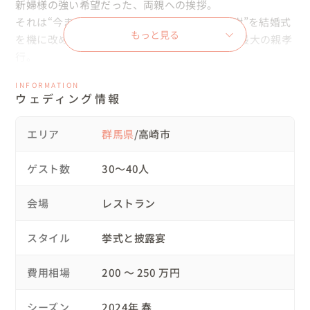
新婦様の強い希望だった、両親への挨拶。

それは“今まで大切に育ててくれたことへの感謝”を結婚式
もっと見る
を機に改めてきちんと伝えたい、という花嫁の最大の親孝
行。

今まで育ってきた実家で支度を整えて、和室でご両親様と
INFORMATION
改めて向き合い、今までの感謝の気持ちを手紙にして。

ウェディング情報
三つ指をついて、１つのケジメとしてしっかりご挨拶して
いただきました。

エリア
群馬県
/高崎市
花嫁様とご両親様にとって、儚く美しくて優しい時間にな
ったことと思います。

ゲスト数
30〜40人
・実家でワンちゃんと写真撮りたい

会場
レストラン
せっかくご自宅で支度をするばらば、と支度後の時間もゆ
とりあるスケジュールをご提案しました。

スタイル
挙式と披露宴
愛犬のワンちゃんや愛車(車とバイク)と一緒に写真を残し
ました

費用相場
200 〜 250 万円
自然を何より心から愛している２人。軽トラは農作業のお
手伝いをする時に欠かせない２人の愛車でもあるので２人
シーズン
2024年 春