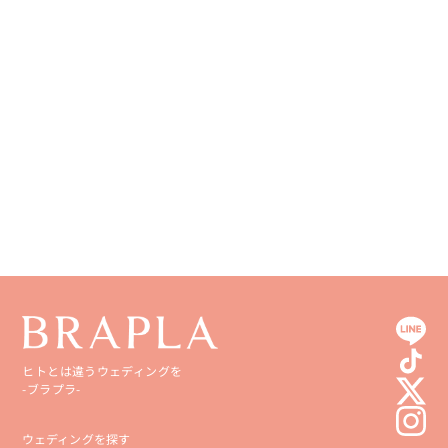
徳島県
大分県
香川県
宮崎県
愛媛県
鹿児島県
高知県
沖縄県
ヒトとは違うウェディングを
-ブラプラ-
ウェディングを探す