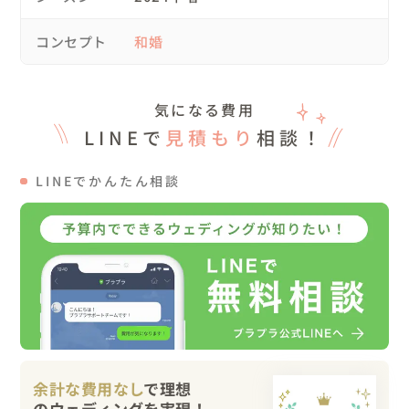
らしい写真を一緒に残す事が出来て良かったです。

コンセプト
和婚
・料理が美味しいレストランでwedding

神社での挙式と近くの料理が美味しいレストランでウェデ
ィングパーティがしたい、とご相談を頂いていたので、群
気になる費用
馬県高崎市にあるSALLY TABLEさんをご提案しました。

LINEで
見積もり
相談！
ひとつひとつ、丁寧に料理を作りサービスしてくださりゲ
ストの方の満足度も高かったです

LINEでかんたん相談
パーティの時間は歓談を中心に。2人にまつまる、クイズ
BINGOはゲストからも大好評で会場内もとっても盛り上が
っていました！

親族のみをご招待した挙式＆パーティだったのですが、和
やかで楽しい雰囲気で終始進んでいらっしゃいました。

約３０名弱でのweddingだったため、司会は私自身が行い
ました。

２人と沢山打合せを重ねて２人の想いをよく知っている私
余計な費用なし
で理想
が司会する事でゲストの方に２人の想いも届けることがで