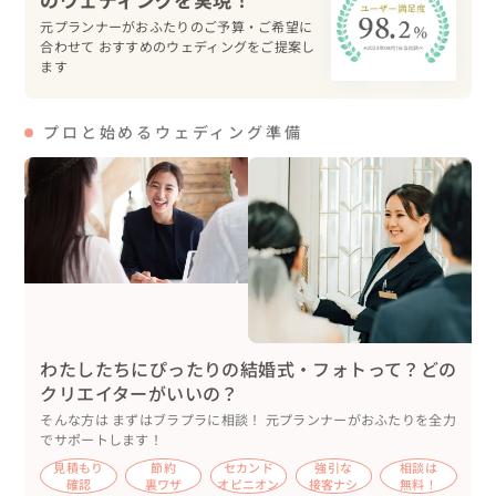
きたかな、と思います。

元プランナーがおふたりのご予算・ご希望に
司会も任せて頂けて嬉しかったです！

合わせて おすすめのウェディングをご提案し
ます
その他２人がご用意されたアイテムも細かにご相談しなが
らご準備を進めていきました。

プロと始めるウェディング準備
新婦様が大好きなカエルをモチーフにした手作りのプロフ
ィールＢＯＯＫも“加藤さんと相談して決めたい”と細かな
色味までご相談いただけて嬉しかったです！

いつも頼ってくれて、本当にありがとうございました。

２人のweddingの日、お手伝いが出来て最高に幸せでした
🍃

わたしたちにぴったりの結婚式・フォトって？どの
クリエイターがいいの？
この希望って叶えられるのかな？なんてお悩みの方もぜひ
そんな方は まずはブラプラに相談！ 元プランナーがおふたりを全力
気軽にご相談していただけたら嬉しいです！

でサポートします！
一緒に希望を叶える方法、考えましょう！

見積もり
節約
セカンド
強引な
相談は
しっかりご提案させて頂きます🍃
確認
裏ワザ
オピニオン
接客ナシ
無料！