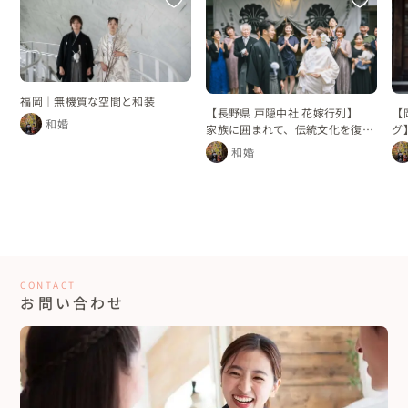
福岡｜無機質な空間と和装
【長野県 戸隠中社 花嫁行列】
【
和婚
家族に囲まれて、伝統文化を復活
グ
させた花嫁行列
れ
和婚
CONTACT
お問い合わせ