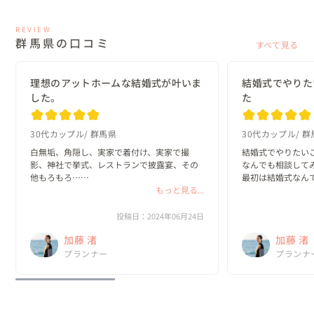
REVIEW
群馬県の口コミ
すべて見る
理想のアットホームな結婚式が叶いま
結婚式でやりた
した。
た
30代カップル
群馬県
30代カップル
群
白無垢、角隠し、実家で着付け、実家で撮
結婚式でやりたい
影、神社で挙式、レストランで披露宴、その
なんでも相談してみ
他もろもろ…

最初は結婚式なん
もっと見る...
んでしたが、終え
ほんとはやりたいけど無理だろうなと思って
いくらい最高の思
たことを全て打ち明けたら、加藤さんは二つ
投稿日：2024年06月24日
返事で「出来ますよ！やりましょう！」と言
加藤 渚
加藤 渚
ってくれました。

プランナー
プランナ
「後はおまかせ」...