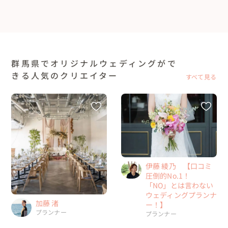
群馬県でオリジナルウェディングがで
きる人気のクリエイター
すべて見る
伊藤 綾乃 【口コミ
圧倒的No.1！
「NO」とは言わない
ウェディングプランナ
加藤 渚
ー！】
プランナー
プランナー