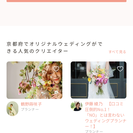
京都府でオリジナルウェディングがで
きる人気のクリエイター
すべて見る
伊藤 綾乃 【口コミ
鶴野蒔咲子
圧倒的No.1！
プランナー
「NO」とは言わない
ウェディングプランナ
ー！】
プランナー