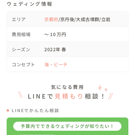
ウェディング情報
前撮りを撮る！と決めた瞬間に、何もイメージがなくても
大丈夫。

エリア
京都府
/京丹後/大成古墳群/立岩
僕と一緒に最高の撮影、お二人らしいアルバムを一緒に作
っていきましょう！

費用相場
〜 10 万円
▷撮影当日の流れ

シーズン
2022年 春
大成古墳群から立岩までは海辺を歩いて行けるので、大成
古墳群〜海辺〜立岩周辺での撮影をご提案させていただき
コンセプト
海・ビーチ
ました。

１４：００　撮影現地（大成古墳群）に集合。

気になる費用
１４：０５　大成古墳群での撮影開始。

LINEで
見積もり
相談！
１５：３０　立岩に移動しながら海辺で撮影。

１６：３０　立岩で撮影。

LINEでかんたん相談
１８：００　撮影終了・解散

▷ドレス・ヘアメイクについて
