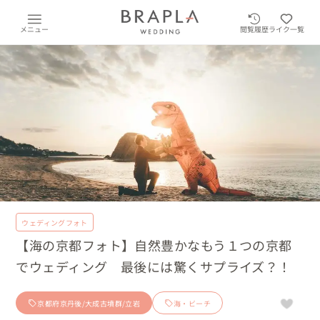
メニュー
閲覧履歴
ライク一覧
ウェディングフォト
【海の京都フォト】自然豊かなもう１つの京都
でウェディング 最後には驚くサプライズ？！
京都府京丹後/大成古墳群/立岩
海・ビーチ