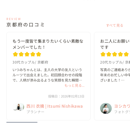
REVIEW
京都府の口コミ
すべて見る
もう一度皆で集まりたいくらい素敵な
お二人にお願い
メンバーでした！
です
30代カップル
京都府
20代カップル
京
いつみちゃんとは、主人の大学の友人という
写真のご連絡ありが
ルーツで出会えました。初回顔合わせの段階
年末のお忙しい中
で、人柄が滲み出るような笑顔を見た瞬間
ざいました！

「あ、この人にお願いしよう。」と即決でき
もっと見る...
どの写真も完成度
る、一目惚れのような出会いでした！

紅葉もしっかりゲ
さっそく家族に見
投稿日：2026年02月13日
初回からまるで昔からの友人に相談している
あらためて、吉川さ
西川 衣摘 | Itsumi Nishikawa
ヨシカワ 
感覚で、自分の...
プランナー
フォトグ