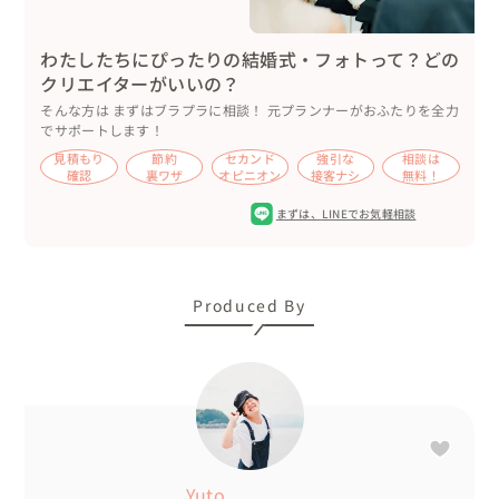
わたしたちにぴったりの結婚式・フォトって？どの
クリエイターがいいの？
そんな方は まずはブラプラに相談！ 元プランナーがおふたりを全力
でサポートします！
見積もり
節約
セカンド
強引な
相談は
確認
裏ワザ
オピニオン
接客ナシ
無料！
まずは、
LINEでお気軽相談
Produced By
Yuto