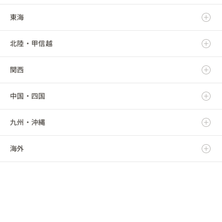
東海
岩手県
茨城県
北陸・甲信越
宮城県
栃木県
岐阜県
関西
秋田県
群馬県
静岡県
新潟県
中国・四国
山形県
埼玉県
愛知県
富山県
滋賀県
九州・沖縄
福島県
千葉県
三重県
石川県
京都府
鳥取県
海外
東京都
福井県
大阪府
島根県
福岡県
神奈川県
山梨県
兵庫県
岡山県
佐賀県
海外
長野県
奈良県
広島県
長崎県