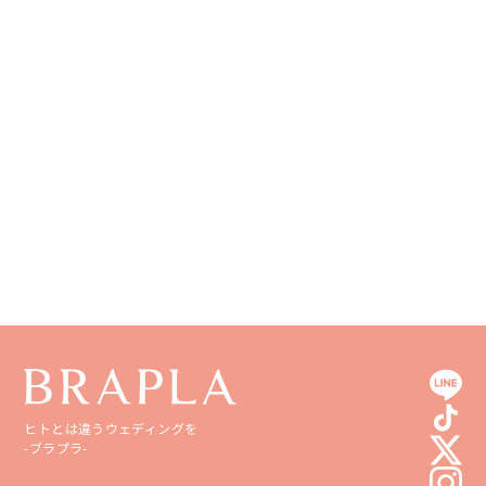
和歌山県
山口県
熊本県
徳島県
大分県
香川県
宮崎県
愛媛県
鹿児島県
高知県
沖縄県
ヒトとは違うウェディングを
-ブラプラ-