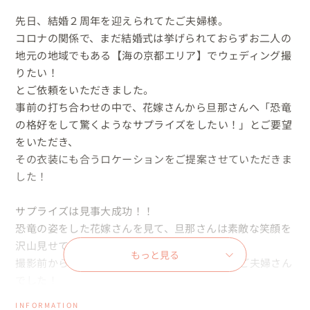
先日、結婚２周年を迎えられてたご夫婦様。

コロナの関係で、まだ結婚式は挙げられておらずお二人の
地元の地域でもある【海の京都エリア】でウェディング撮
りたい！

とご依頼をいただきました。

事前の打ち合わせの中で、花嫁さんから旦那さんへ「恐竜
の格好をして驚くようなサプライズをしたい！」とご要望
をいただき、

その衣装にも合うロケーションをご提案させていただきま
した！

サプライズは見事大成功！！

恐竜の姿をした花嫁さんを見て、旦那さんは素敵な笑顔を
沢山見せてくれました😊

もっと見る
撮影前から撮影が終わるまで本当に可愛らしいご夫婦さん
でした！

撮影を楽しんでもらえて本当に嬉しかったです。

INFORMATION