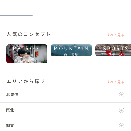
人気のコンセプト
すべて見る
RETRO・
MOUNTAIN
SPORTS
CITY
山・高原
スポーツ
レトロ・街中
エリアから探す
すべて見る
北海道
東北
北海道
関東
青森県