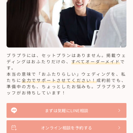
ブラプラには、セットプランはありません。
掲載ウェ
ディングはおふたりだけの、
すべてオーダーメイド
で
す。
本当の意味で「おふたりらしい」ウェディングを、私
たちに
全力でサポートさせてください！
成約前でも、
準備中の方も、ちょっとしたお悩みも。ブラプラスタ
ッフがお待ちしています！
まずは気軽にLINE相談
オンライン相談を予約する