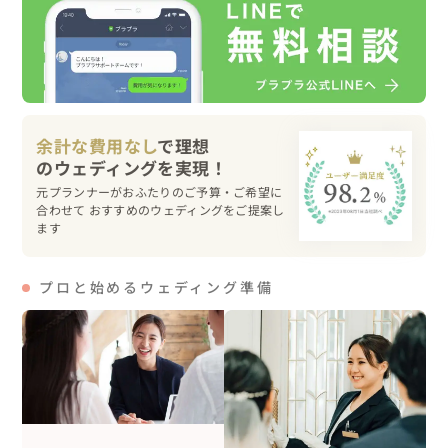
　おふたり自身でご準備されました！もちろん恐竜も！

僕はおふたりらしさ・おふたりの空気感を大切に撮影して
いますので、

ゲスト様がリラックスして、撮影を楽しんで幸せになって
もらえるようゆっくり撮影をさせていただきます！

余計な費用なし
で理想
沢山コミュニケーションを取りながら、一緒に楽しみまし
ょう！！
元プランナーがおふたりのご予算・ご希望に
合わせて おすすめのウェディングをご提案し
ます
プロと始めるウェディング準備