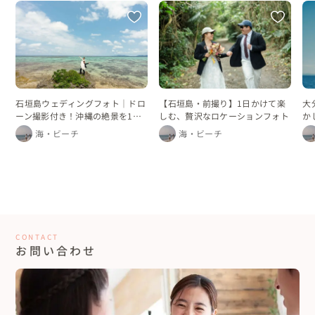
石垣島ウェディングフォト｜ドロ
【石垣島・前撮り】1日かけて楽
大
ーン撮影付き！沖縄の絶景を1日
しむ、贅沢なロケーションフォト
か
かけて巡るフォトプラン
海・ビーチ
海・ビーチ
CONTACT
お問い合わせ