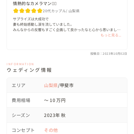
でする仲になり

情熱的なカメラマン❤️‍🔥
今日が初めましてとは思えないくらい濃厚な一日でした。

20代カップル
山梨県
サプライズは大成功で

▽当日の流れ

妻も終始感動し涙を流していました。

みんなからの反響もすごく企画して良かったなと心から思いまし
た。

もっと見る...
08:00　新郎様最寄り駅に集合

これも栗本さんが一緒になって構成を考え

2日間の撮影、編集してくださったお陰だと本当に感謝してます。

0９:00　式場撮影

私の多くの要望を聞いて下さり、全て叶えて頂いただけでなく、栗
投稿日：2023年10月02日
10:30　幼稚園、小学校での撮影

本さんの撮影時間など関係なく妥協しない一生懸命さ、私の事を思
12:30　お昼休憩

ってくれた行動に感極まりました。

INFORMATION
ウェディング情報
14:00　中学校、高校、短大撮影

妻は今日仕事に行く際も車の中で

16:00　ご自宅撮影

動画を見て、泣いていたみたいです。笑

18:00　バイト先撮影

エリア
山梨県
/甲斐市
また、栗本さんとは

２０:00　撮影終了　解散

違う機会があれば、是非依頼させて頂きたいと思いました。

費用相場
〜 10 万円
本当にありがとうございます。
新婦様に内緒で一日の撮影を行いました。

当日は新郎様が車を出して下さりまして、各撮影ポイント
シーズン
2023年 秋
をまわりました。　かなりスケジュールがつまった一日で
したが

コンセプト
その他