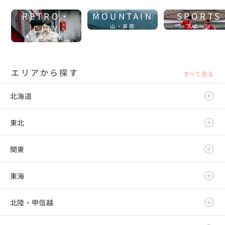
RETRO・
MOUNTAIN
SPORTS
CITY
山・高原
スポーツ
レトロ・街中
エリアから探す
すべて見る
北海道
東北
北海道
関東
青森県
東海
岩手県
茨城県
北陸・甲信越
宮城県
栃木県
岐阜県