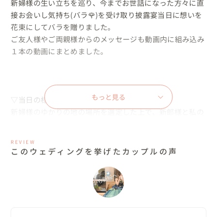
新婦様の生い立ちを巡り、今までお世話になった方々に直
接お会いし気持ち(バラ🌹)を受け取り披露宴当日に想いを
花束にしてバラを贈りました。

ご友人様やご両親様からのメッセージも動画内に組み込み
１本の動画にまとめました。

もっと見る
▽当日の様子

新婦様のゆかりの地の場所を選定した上で、新郎様と私の
二人で、各撮影ポイントに車で移動しました。

新郎様とは初対面でしたが、お互い撮影地巡りを楽しみな
REVIEW
がら、二人で構成を考え、ご協力して頂けたご友人様達と
このウェディングを挙げたカップルの声
ともに

和気あいあいと常に笑いが生まれながら和やかな雰囲気で
した。

各ポイントの撮影時間は３０分から１時間程度でしたが、
車での移動時間の方が長く、お互いのプライべーとの話ま