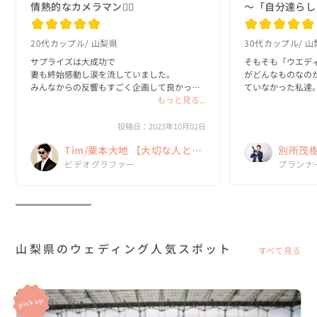
情熱的なカメラマン❤️‍🔥
～「自分達らし
20代カップル
山梨県
30代カップル
山
サプライズは大成功で

そもそも「ウエデ
妻も終始感動し涙を流していました。

がどんなものなの
みんなからの反響もすごく企画して良かった
ていなかった私達。
なと心から思いました。

もっと見る...
インターネットを
これも栗本さんが一緒になって構成を考え

を調べて、自分た
2日間の撮影、編集してくださったお陰だと本
探していました。

投稿日：2023年10月02日
当に感謝してます。

Tim/栗本大地 【大切な人との
別所茂
私の多くの要望を聞いて下さ...
・素敵なセットの揃
・憧れのリゾート..
時間を未来の私たちに贈る】
ムグ】
プランナ
ビデオグラファー
山梨県のウェディング人気スポット
すべて見る