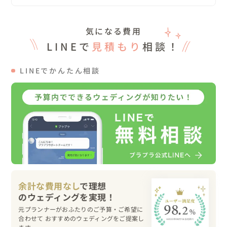
事前の段取り、準備で予定通りに進行し無事撮影を終えま
した。

気になる費用
LINEで
見積もり
相談！
▽お持ち込みされたもの

LINEでかんたん相談
衣装、バラ

ご希望であれば、ヘアメイクさんやお花屋さんなどのご紹
介もできますので、打ち合わせの際にお気軽にご相談くだ
さい。

▽こんな人におすすめ

・新婦様、もしくは新郎様にサプライズムービーを作りた
い方

余計な費用なし
で理想
・なにか驚かせたい！　そんな漠然としている状況の方

元プランナーがおふたりのご予算・ご希望に
合わせて おすすめのウェディングをご提案し
何もイメージが決まっていなくても、安心してご相談くだ