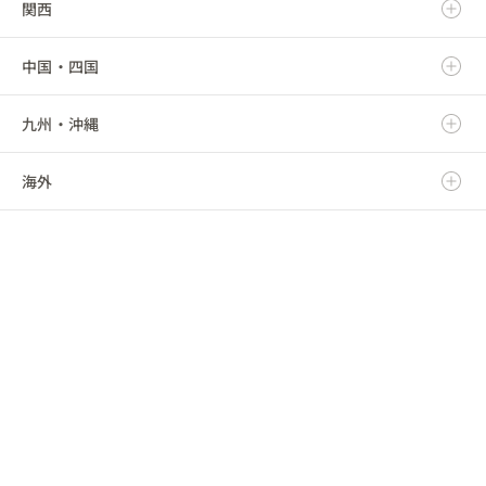
関西
秋田県
群馬県
静岡県
新潟県
中国・四国
山形県
埼玉県
愛知県
富山県
滋賀県
九州・沖縄
福島県
千葉県
三重県
石川県
京都府
鳥取県
海外
東京都
福井県
大阪府
島根県
福岡県
神奈川県
山梨県
兵庫県
岡山県
佐賀県
海外
長野県
奈良県
広島県
長崎県
和歌山県
山口県
熊本県
徳島県
大分県
香川県
宮崎県