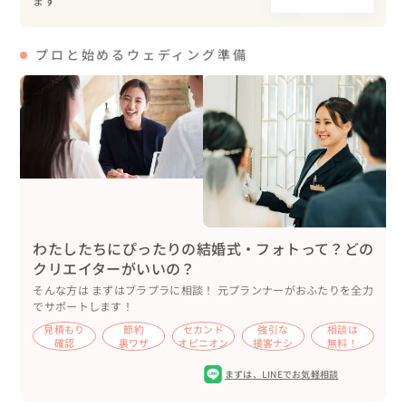
ます
さい。

丁寧にヒアリングしながら、構成から一緒にお作りいたし
プロと始めるウェディング準備
ます！
わたしたちにぴったりの結婚式・フォトって？どの
クリエイターがいいの？
そんな方は まずはブラプラに相談！ 元プランナーがおふたりを全力
でサポートします！
見積もり
節約
セカンド
強引な
相談は
確認
裏ワザ
オピニオン
接客ナシ
無料！
まずは、
LINEでお気軽相談