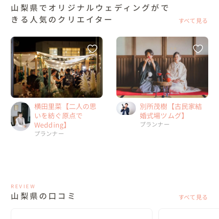
山梨県でオリジナルウェディングがで
きる人気のクリエイター
すべて見る
横田里菜【二人の思
別所茂樹【古民家結
いを紡ぐ原点で
婚式場ツムグ】
Wedding】
プランナー
プランナー
REVIEW
山梨県の口コミ
すべて見る