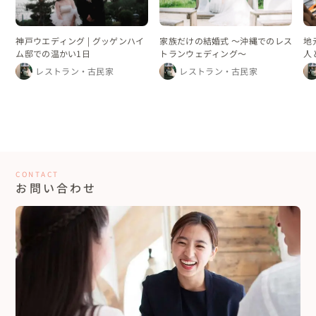
神戸ウエディング | グッゲンハイ
家族だけの結婚式 〜沖縄でのレス
地
ム邸での温かい1日
トランウェディング〜
人
ン
レストラン・古民家
レストラン・古民家
CONTACT
お問い合わせ