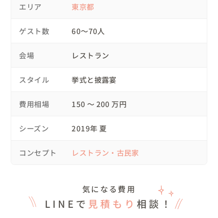
エリア
東京都
えてきます。この『柱』はウェディングのコアコンセプト
となる大切なもの。シンプルでいて、グググッと腑に落ち
ゲスト数
60〜70人
るような濃いイメージを象徴した言葉に落とし込めるま
で、様々な角度からおふたりの想いを引き出しながら作っ
会場
レストラン
ていきます。これはカレーライスでいえば「ルゥ作り」み
たいなものでしょうか。その後のカレーの味わいが決ま
スタイル
挙式と披露宴
る、とてもとても大切な時間です。

費用相場
150 〜 200 万円
◎ コンセプトをもとにピッタリな３会場を一緒に見学

コンセプトとなる『柱』が決まれば、「そのウェディング
シーズン
2019年 夏
の実現にもっともふさわしい会場はどこか」という目線で
ウェディングプロデューサーが日本全国から会場の情報リ
コンセプト
レストラン・古民家
サーチ！おふたりの「やりたいこと」が分かった上で、ウ
ェディングに精通した目で会場をふるいにかけていくの
で、ピッタリの会場が見つかります。とても効率の良い方
気になる費用
法です。

LINEで
見積もり
相談！