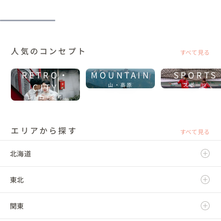
人気のコンセプト
すべて見る
RETRO・
MOUNTAIN
SPORTS
CITY
山・高原
スポーツ
レトロ・街中
エリアから探す
すべて見る
北海道
東北
北海道
関東
青森県