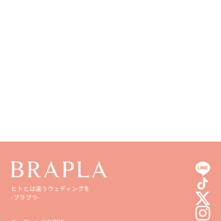
徳島県
大分県
香川県
宮崎県
愛媛県
鹿児島県
高知県
沖縄県
ヒトとは違うウェディングを
-ブラプラ-