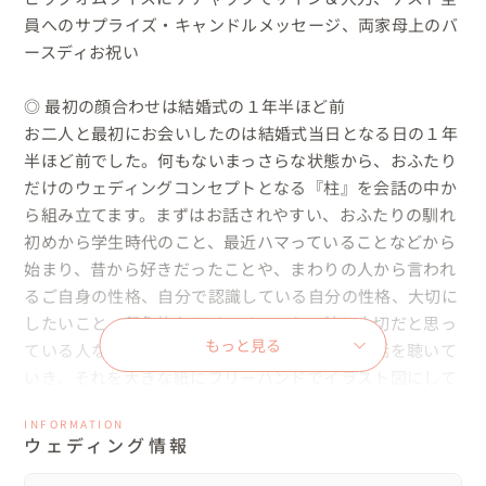
員へのサプライズ・キャンドルメッセージ、両家母上のバ
ースディお祝い　

◎ 最初の顔合わせは結婚式の１年半ほど前

お二人と最初にお会いしたのは結婚式当日となる日の１年
半ほど前でした。何もないまっさらな状態から、おふたり
だけのウェディングコンセプトとなる『柱』を会話の中か
ら組み立てます。まずはお話されやすい、おふたりの馴れ
初めから学生時代のこと、最近ハマっていることなどから
始まり、昔から好きだったことや、まわりの人から言われ
るご自身の性格、自分で認識している自分の性格、大切に
したいこと、印象的なライフイベント、特に大切だと思っ
もっと見る
ている人など、少しずつ深く・様々な面からお話を聴いて
いき、それを大きな紙にフリーハンドでイラスト図にして
いきます。

INFORMATION
ウェディング情報
そうして時間をかけてリラックスして話しながらペンを走
らせるうちに、ウェディングコンセプトとなる『柱』が見