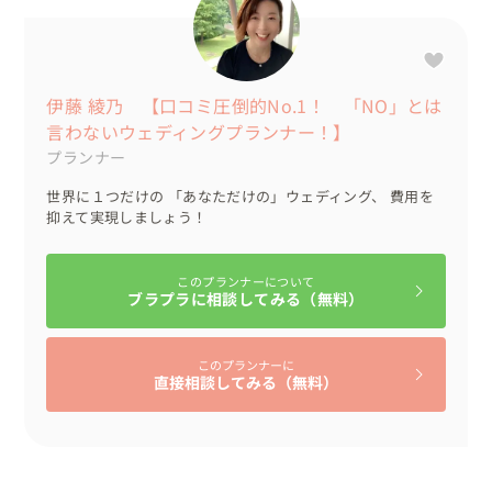
サインをして積み上げ、世界で１つだけの「ジェンガ」を
完成。大切なゲストの方々に支えられて二人の今があり、
これからも「チームN&M」として、よろしくね、というメ
ッセージを込めました。

伊藤 綾乃 【口コミ圧倒的No.1！ 「NO」とは
言わないウェディングプランナー！】
しっかりと交流して感謝の気持ちを伝えたい。美味しい食
プランナー
事とお酒をゆっくり楽しんで過ごしてもらいたい。多くの
世界に１つだけの 「あなただけの」ウェディング、 費用を
新郎新婦さんから伺うお気持ちです。「感謝の気持ちを伝
抑えて実現しましょう！
える」ということ１つをとっても、ただ口に出して伝える
場を作るだけではない、様々な感謝の伝え方があります。
「ありがとう」と言わなくても「ありがとう」を伝えるこ
このプランナーについて
ブラプラに相談してみる（無料）
とができます。「ありがとう」という想いだけでなく、そ
の想いをとりまく「尊敬の気持ち」だったり「相手を大切
に思う気遣い」だったり「大好きな気持ち」だったりを添
このプランナーに
直接相談してみる（無料）
えて伝えるいろいろな進行を考えました。

想いが伝わると、本当に驚くくらいに素敵な瞬間を共有で
きるんです。これが、結婚式をおススメする理由。結婚式