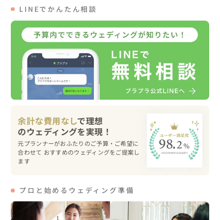
NさんとMさんの場合、ウェディングのコアコンセプトは
LINEでかんたん相談
「ホーム（家）」でした。サブテーマとして「自宅に招い
たようなアットホームな場」、そしてムーミンがおふたり
ともお好きということから「ムーミンの世界観の会場装
飾、森の中のイメージ」と決まりました。森の中というキ
ーワードから、会場につながる入口からのアプローチ
（道）の頭上には大きめの枝葉装飾を入れることで森の中
の道を表現し、その小道を抜けると森の広場（ウェディン
グ会場）につながっているような会場が合いそうだな、な
ど想いをはせながら会場リサーチ。池袋にあるレストラ
余計な費用なし
で理想
ン、広尾にあるレストラン、新宿にあるホテルの３会場に
絞り込み、一通り見学した上で池袋の会場にご決定となっ
元プランナーがおふたりのご予算・ご希望に
たのでした。

合わせて おすすめのウェディングをご提案し
ます
◎ 大好きなものと大好きなゲストにかこまれる、特別な１
日

プロと始めるウェディング準備
出会いのキッカケはシューズショップ！スニーカーはふた
りにとって欠かせない、はじまりのアイテムでした。ウェ