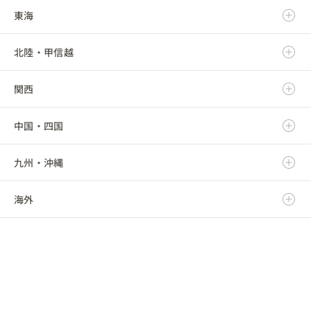
東海
岩手県
茨城県
北陸・甲信越
宮城県
栃木県
岐阜県
関西
秋田県
群馬県
静岡県
新潟県
中国・四国
山形県
埼玉県
愛知県
富山県
滋賀県
九州・沖縄
福島県
千葉県
三重県
石川県
京都府
鳥取県
海外
東京都
福井県
大阪府
島根県
福岡県
神奈川県
山梨県
兵庫県
岡山県
佐賀県
海外
長野県
奈良県
広島県
長崎県
和歌山県
山口県
熊本県