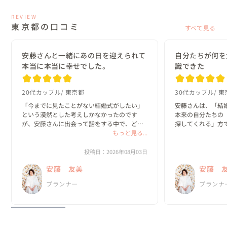
REVIEW
東京都の口コミ
すべて見る
安藤さんと一緒にあの日を迎えられて
自分たちが何を
本当に本当に幸せでした。
識できた
20代カップル
東京都
30代カップル
東
「今までに見たことがない結婚式がしたい」
安藤さんは、「結
という漠然とした考えしかなかったのです
本来の自分たちの
が、安藤さんに出会って話をする中で、どん
探してくれる」方で
な一日にしたいのか？がどんどん具体的にな
もっと見る...
っていきました。

私たちは、既存の
と実際のプロセス
投稿日：2026年08月03日
何より嬉しかったのは、私達がやりたいと思
っていました。

安藤 友美
安藤 
ったことを、安藤さんは「何として...
新郎・新婦に招待
プランナー
プランナ
の、ほと...