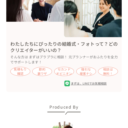
ディングバージョンで素敵にディスプレイ。

おふたりは大宮アルディージャのサポーター。ムーミンが
お好きなところも共通点。好きなものに囲まれるウェディ
ングの効果ははかり知れません。ゲストにも二人らしい空
間を楽しんでもらえるのはもちろん、なによりも新郎新婦
ご本人が、いつもの自分たちでいられる。テンションが上
わたしたちにぴったりの結婚式・フォトって？どの
がる。安心する。笑顔が増える！！

クリエイターがいいの？
そんな方は まずはブラプラに相談！ 元プランナーがおふたりを全力
ウェディングのコアコンセプトは「ホーム（家）」。サブ
でサポートします！
テーマは「自宅に招いたようなアットホームな場」。その
見積もり
節約
セカンド
強引な
相談は
テーマにふさわしい席札。ホーム（家）のカタチをしてい
確認
裏ワザ
オピニオン
接客ナシ
無料！
ます。小さいドアもついていて開くんですよ(笑)　ローズ
まずは、
LINEでお気軽相談
マリーを添えてナチュラルに。

◎ ゲスト全員でつくる、世界で１つだけの「ジェンガ」！

Produced By
続いては挙式の様子をご紹介。受付でゲストにジェンガの
一つひとつに二人へのメッセージと名前を書いて、積み上
げてもらいました。その上に挙式で新郎新婦がそれぞれの