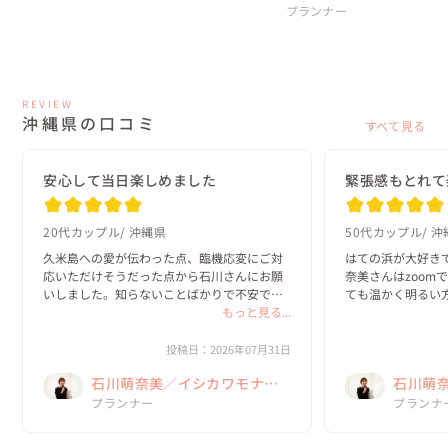
プランナー
REVIEW
沖縄県の口コミ
すべて見る
安心して当日楽しめました
緊張感もとれて
20代カップル
沖縄県
50代カップル
沖
久米島への愛が伝わった点、臨機応変にご対
はての浜が大好き
応いただけそうだった点から石川さんにお願
奈美さんはzoom
いしました。知らないことばかりで不安でし
ても温かく明るい
たが、丁寧に回答してくださり安心して当日
もっと見る...
た✨梅雨明けと同
を迎えることができました。風は強かったで
に楽しかったです
すが、なんとかお天気にも恵まれて素敵な思
敵に仕上げてくださ
投稿日：2026年07月31日
い出になり...
萌奈美さんから...
石川萌奈美／イシカワモナ
石川萌
ミ Kume La Chic クメラシッ
プランナー
ミ Kum
プランナ
ク
ク