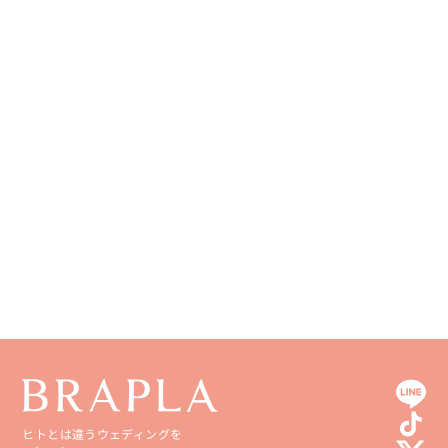
和歌山県
山口県
熊本県
徳島県
大分県
香川県
宮崎県
愛媛県
鹿児島県
高知県
沖縄県
ヒトとは違うウェディングを