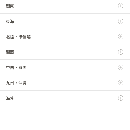
関東
青森県
東海
岩手県
茨城県
北陸・甲信越
宮城県
栃木県
岐阜県
関西
秋田県
群馬県
静岡県
新潟県
中国・四国
山形県
埼玉県
愛知県
富山県
滋賀県
九州・沖縄
福島県
千葉県
三重県
石川県
京都府
鳥取県
海外
東京都
福井県
大阪府
島根県
福岡県
神奈川県
山梨県
兵庫県
岡山県
佐賀県
海外
長野県
奈良県
広島県
長崎県