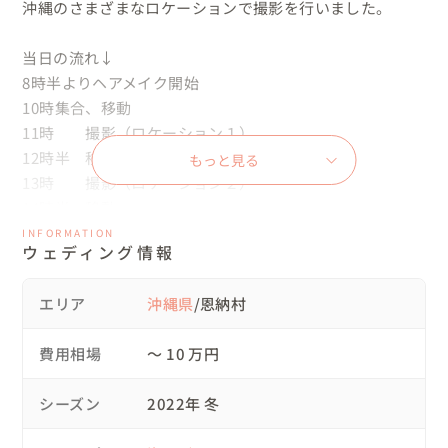
沖縄のさまざまなロケーションで撮影を行いました。

当日の流れ↓

8時半よりヘアメイク開始

10時集合、移動

11時　　撮影（ロケーション１）

12時半　移動

もっと見る
13時　　撮影（ロケーション２）

14時半　移動

15時　　撮影（ロケーション３）

INFORMATION
ウェディング情報
16時半　移動

17時　　撮影（ロケーション４）

エリア
沖縄県
/恩納村
19時半　撮影終了、解散

費用相場
〜 10 万円
当日のドレスはご本人が準備したものを使用しています。

オープニングムービーを別の方に頼まれていたので、撮影
シーズン
2022年 冬
クルーが4名、ヘアメイクが1名が別にいました。
