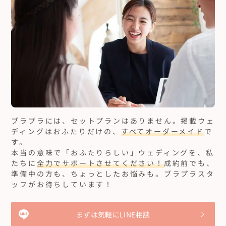
ブラプラには、セットプランはありません。
掲載ウェ
ディングはおふたりだけの、
すべてオーダーメイド
で
す。
本当の意味で「おふたりらしい」ウェディングを、私
たちに
全力でサポートさせてください！
成約前でも、
準備中の方も、ちょっとしたお悩みも。ブラプラスタ
ッフがお待ちしています！
まずは気軽にLINE相談