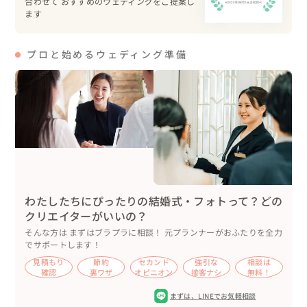
合わせて おすすめのウェディングをご提案し
ます
プロと始めるウェディング準備
わたしたちにぴったりの結婚式・フォトって？どの
クリエイターがいいの？
そんな方は まずはブラプラに相談！ 元プランナーがおふたりを全力
でサポートします！
見積もり
節約
セカンド
強引な
相談は
確認
裏ワザ
オピニオン
接客ナシ
無料！
まずは、
LINEでお気軽相談