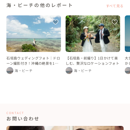
海・ビーチの他のレポート
すべて見る
石垣島ウェディングフォト｜ドロ
【石垣島・前撮り】1日かけて楽
大
ーン撮影付き！沖縄の絶景を1日
しむ、贅沢なロケーションフォト
か
かけて巡るフォトプラン
海・ビーチ
海・ビーチ
CONTACT
お問い合わせ