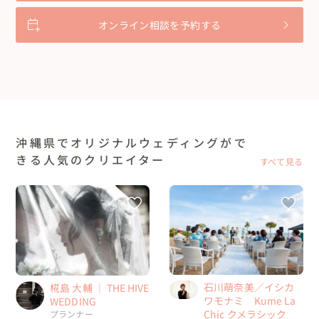
オンライン相談を予約する
沖縄県でオリジナルウェディングがで
きる人気のクリエイター
すべて見る
石川萌奈美／イシカ
椛島 大輔 ｜ THE HIVE
ワモナミ Kume La
WEDDING
Chic クメラシック
プランナー