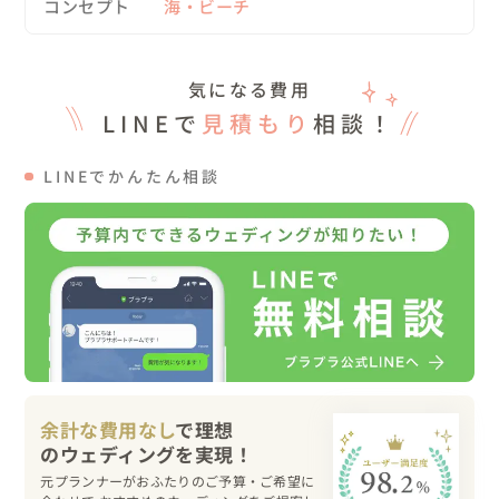
コンセプト
海・ビーチ
思い出を映像で残すことを大事にされているお二人の撮影
は、とても楽しく笑顔の溢れるひとときでした！

気になる費用
多くのロケーションを1日かけて撮影を行いましたので、
LINEで
見積もり
相談！
とても充実した1日になったとおっしゃっていただきまし
た。

LINEでかんたん相談
皆さんも、ぜひ結婚というイベントを一瞬ではなく一生に
残しましょう！

二度と戻らない時間を残すことで、この時を一瞬ではなく
一生に残るものとし

映像を見返す事で思い出したり、愛の総量が増えたりして
もらえればと思い映像を作っています。 

余計な費用なし
で理想
これから先お会いする方と素敵なご縁がありますように。
元プランナーがおふたりのご予算・ご希望に