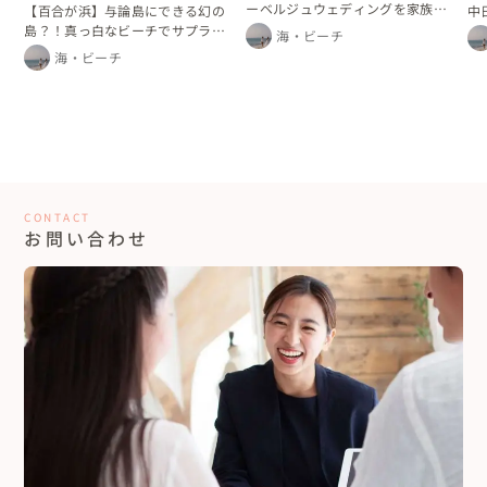
ーベルジュウェディングを家族と
【百合が浜】与論島にできる幻の
中
ともに過ごした二泊三日
島？！真っ白なビーチでサプライ
海・ビーチ
ズセカンドプロポーズ♡
海・ビーチ
CONTACT
お問い合わせ