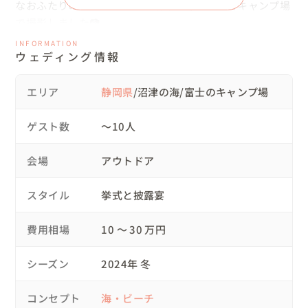
なおふたりの思い入れのある沼津の海、そしてキャンプ場
で撮影しました📷

常に笑顔で仲良しのおふたり😊終始和やかな雰囲気で楽し
INFORMATION
ウェディング情報
く撮影することが出来ました😁愛車やランタン等アウトド
ア用品を今回たくさんお持ち込みいただき撮影したのです
が、こだわりのアウトドア用品についてお話を聞いている
エリア
静岡県
/沼津の海/富士のキャンプ場
うちに今からすぐキャンプしたい！って心の底から思いま
した笑

ゲスト数
〜10人
そういったお二人のこだわり、みたいな所も写真から伝わ
ればと思います👍

会場
アウトドア
スタイル
挙式と披露宴
🌞アイテムについて

事前にドレスをお貸ししています。そのほかはお二人のお
費用相場
10 〜 30 万円
持ち込みです👰

シーズン
2024年 冬
🌞メッセージ

どこへでも行きます！是非ご相談ください🛫

コンセプト
海・ビーチ