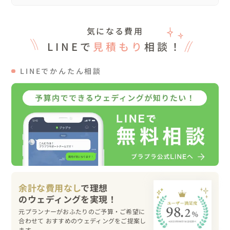
撮影の１日を楽しみたい♬という方、楽しく盛り上げなが
ら撮影しますのでお任せください😊

気になる費用
人見知りの方、恥ずかしがり屋の方、写真に慣れていない
方、結構好きです✨

LINEで
見積もり
相談！
緊張をほぐすのが得意ですので、お気軽にご相談ください
ね。
LINEでかんたん相談
余計な費用なし
で理想
元プランナーがおふたりのご予算・ご希望に
合わせて おすすめのウェディングをご提案し
ます