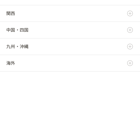
関西
秋田県
群馬県
静岡県
新潟県
中国・四国
山形県
埼玉県
愛知県
富山県
滋賀県
九州・沖縄
福島県
千葉県
三重県
石川県
京都府
鳥取県
海外
東京都
福井県
大阪府
島根県
福岡県
神奈川県
山梨県
兵庫県
岡山県
佐賀県
海外
長野県
奈良県
広島県
長崎県
和歌山県
山口県
熊本県
徳島県
大分県