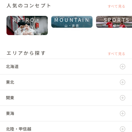
人気のコンセプト
すべて見る
RETRO・
MOUNTAIN
SPORTS
CITY
山・高原
スポーツ
レトロ・街中
エリアから探す
すべて見る
北海道
東北
北海道
関東
青森県
東海
岩手県
茨城県
北陸・甲信越
宮城県
栃木県
岐阜県