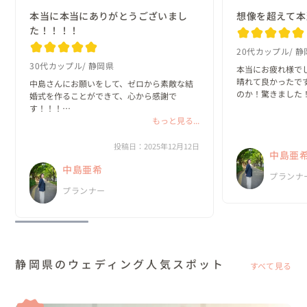
本当に本当にありがとうございまし
想像を超えて本当
た！！！！
20代カップル
静
30代カップル
静岡県
本当にお疲れ様でし
晴れて良かったで
中島さんにお願いをして、ゼロから素敵な結
のか！驚きました！
婚式を作ることができて、心から感謝で
初めて会った時、
す！！！

と2人で決めて、
スタッフの皆さまは全力を尽くして下さり、
もっと見る...
います！もうzoo
頭が上がりません！

ですね、、あきさん
自由なゲストと初めての場所と持ち込みスタ
投稿日：2025年12月12日
中島亜
ッフは想像以上に大変だったと思います！！

中島亜希
ありがとうございます✨...
プランナ
プランナー
静岡県のウェディング人気スポット
すべて見る