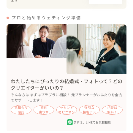
プロと始めるウェディング準備
わたしたちにぴったりの結婚式・フォトって？どの
クリエイターがいいの？
そんな方は まずはブラプラに相談！ 元プランナーがおふたりを全力
でサポートします！
見積もり
節約
セカンド
強引な
相談は
確認
裏ワザ
オピニオン
接客ナシ
無料！
まずは、
LINEでお気軽相談