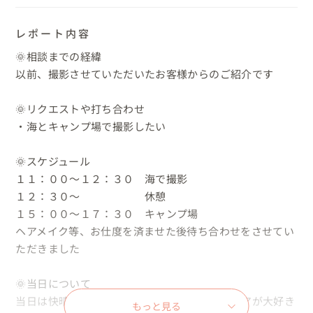
レポート内容
🌞相談までの経緯

以前、撮影させていただいたお客様からのご紹介です

🌞リクエストや打ち合わせ

・海とキャンプ場で撮影したい

🌞スケジュール

１１：００～１２：３０　海で撮影

１２：３０～　　　　　　休憩

１５：００～１７：３０　キャンプ場

ヘアメイク等、お仕度を済ませた後待ち合わせをさせてい
ただきました

🌞当日について

当日は快晴🌞すごくいいお天気の中、アウトドアが大好き
もっと見る