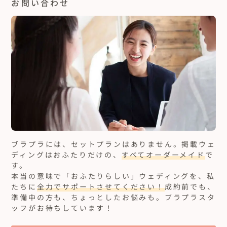
お問い合わせ
ブラプラには、セットプランはありません。
掲載ウェ
ディングはおふたりだけの、
すべてオーダーメイド
で
す。
本当の意味で「おふたりらしい」ウェディングを、私
たちに
全力でサポートさせてください！
成約前でも、
準備中の方も、ちょっとしたお悩みも。ブラプラスタ
ッフがお待ちしています！