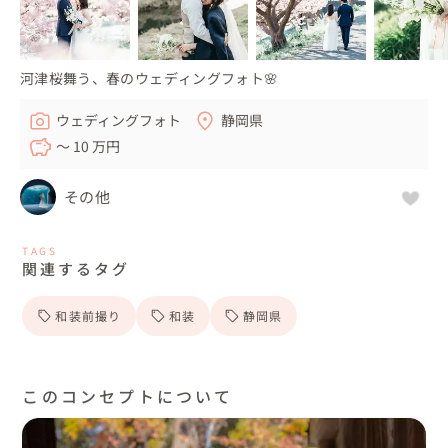
河津桜舞う、春のウェディングフォト🌸
ウェディングフォト
静岡県
〜 10 万円
その他
TAGS
関連するタグ
和装前撮り
和装
静岡県
このコンセプトについて