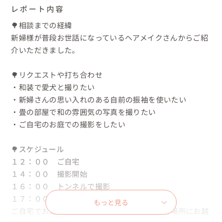
レポート内容
🌳相談までの経緯

新婦様が普段お世話になっているヘアメイクさんからご紹
介いただきました。

🌳リクエストや打ち合わせ

・和装で愛犬と撮りたい

・新婦さんの思い入れのある自前の振袖を使いたい

・畳の部屋で和の雰囲気の写真を撮りたい

・ご自宅のお庭での撮影をしたい

🌳スケジュール

１２：００　ご自宅

１４：００　撮影開始

１６：００　トンネルで撮影

１７：００　ご自宅お庭で撮影

もっと見る
ご自宅でお着替えやヘアメイクを済ませて集合場所にお越