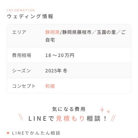
しくださいました。

INFORMATION
ウェディング情報
🌳当日のご様子

お天気に恵まれ、快晴の中、終始優しい雰囲気のお二人プ
ラスわんちゃんと笑顔溢れる写真を撮ることができました
エリア
静岡県
/静岡県藤枝市／玉露の里／ご
📷

自宅
お二人とも和装が凄くお似合いで、畳の部屋では凛とした
費用相場
18 〜 20 万円
表情やまた別の場所では好物のドーナツを使ったりと様々
な表情を撮影することができてすごく楽しかったです✨

シーズン
2025年 冬
最後にご自宅のお庭での撮影ということでリラックスした
雰囲気の中、満足のいく一枚になったかと思います😊

コンセプト
和婚
気になる費用
🌳アイテムについて

和装は今回の撮影のために購入いたしました👘

LINEで
見積もり
相談！
振袖については新婦様お持ち込みのものです。

その他小物についても貸し出ししております。

LINEでかんたん相談