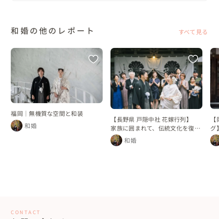
和婚の他のレポート
すべて見る
福岡｜無機質な空間と和装
【長野県 戸隠中社 花嫁行列】
【
和婚
家族に囲まれて、伝統文化を復活
グ
させた花嫁行列
れ
和婚
CONTACT