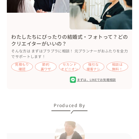
わたしたちにぴったりの結婚式・フォトって？どの
クリエイターがいいの？
そんな方は まずはブラプラに相談！ 元プランナーがおふたりを全力
でサポートします！
見積もり
節約
セカンド
強引な
相談は
確認
裏ワザ
オピニオン
接客ナシ
無料！
まずは、
LINEでお気軽相談
Produced By