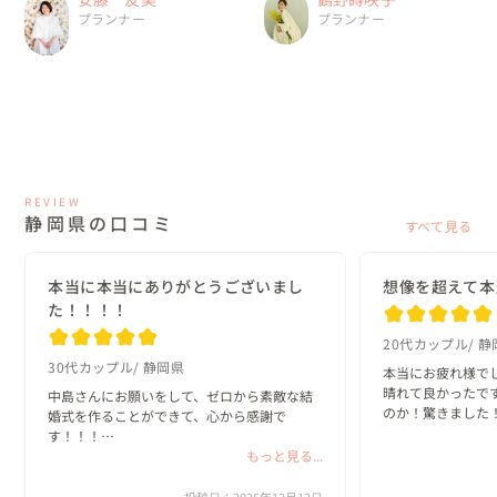
プランナー
プランナー
REVIEW
静岡県の口コミ
すべて見る
本当に本当にありがとうございまし
想像を超えて本当
た！！！！
20代カップル
静
30代カップル
静岡県
本当にお疲れ様でし
晴れて良かったで
中島さんにお願いをして、ゼロから素敵な結
のか！驚きました！
婚式を作ることができて、心から感謝で
初めて会った時、
す！！！

と2人で決めて、
スタッフの皆さまは全力を尽くして下さり、
もっと見る...
います！もうzoo
頭が上がりません！

ですね、、あきさん
自由なゲストと初めての場所と持ち込みスタ
投稿日：2025年12月12日