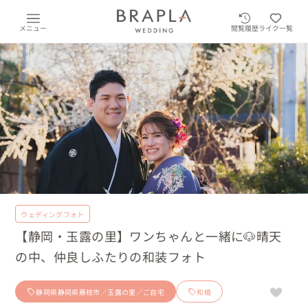
メニュー
閲覧履歴
ライク一覧
ウェディングフォト
【静岡・玉露の里】ワンちゃんと一緒に🐶晴天
の中、仲良しふたりの和装フォト
静岡県静岡県藤枝市／玉露の里／ご自宅
和婚