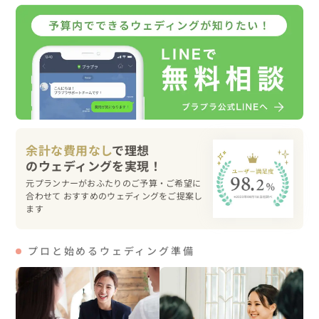
🌳メッセージ

ご自宅等どこへでも参ります🚗和装ウェディングを撮影さ
れたい方、ぜひご相談ください。ちなみに今回、衣装代込
みで２０万円以下のプランで施工しております。おふたり
のことを好きになる！をモットーにいろいろなお話をして
最大限の良さを引きだしていければと思っています😉人見
知りの方、恥ずかしがり屋の方、写真に慣れていない方、
結構好きです✨緊張をほぐすのが得意ですので、お気軽に
余計な費用なし
で理想
ご相談くださいね。
元プランナーがおふたりのご予算・ご希望に
合わせて おすすめのウェディングをご提案し
ます
プロと始めるウェディング準備