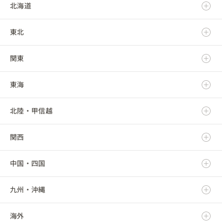
北海道
東北
北海道
関東
青森県
東海
岩手県
茨城県
北陸・甲信越
宮城県
栃木県
岐阜県
関西
秋田県
群馬県
静岡県
新潟県
中国・四国
山形県
埼玉県
愛知県
富山県
滋賀県
九州・沖縄
福島県
千葉県
三重県
石川県
京都府
鳥取県
海外
東京都
福井県
大阪府
島根県
福岡県