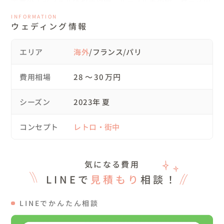
定番のエッフェル塔や凱旋門、ルーブル美術館、セーヌ川
沿いや、

INFORMATION
ウェディング情報
おふたりの結婚指輪のブランド・ブシュロン本店での撮影
をリクエストくださいました。

（残念ながらルーブル美術館は休館日でした。）

エリア
海外
/フランス/パリ
ご希望されたロケーション地の許可申請の有無や、ストロ
費用相場
28 〜 30 万円
ボ利用の可否など私が事前に調べました。

今回は、申請が必要な場所はございませんでした。

シーズン
2023年 夏
（事前申請など、できる限りおふたりのお力になりま
す！！）

コンセプト
レトロ・街中
気になる費用
▽当日の流れ

13:00　おふたりが宿泊されているホテルに集合

LINEで
見積もり
相談！
14:00　お支度完了後出発！徒歩でブシュロン本店前、セ
ーヌ川沿いのアレクサンドル3世橋で撮影、タクシーで移
LINEでかんたん相談
動
