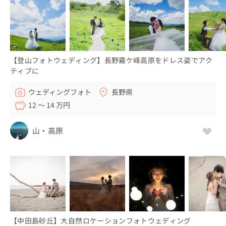
す。

『魔女の宅急便』の舞台になった場所で、オレンジ色の屋
根で統一された建物とアドリア海の美しい港町です✨

世界中の色々な場所での撮影依頼、お待ちしております！
【登山フォトウェディング】長野霧ケ峰高原をドレス姿でアク
ティブに
ウェディングフォト
長野県
12 〜 14 万円
山・高原
【中田島砂丘】大自然ロケーションフォトウェディング