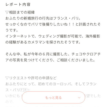
レポート内容
▽相談までの経緯

おふたりの新婚旅行の行先はフランス・パリ。

せっかくなのでパリで後撮りしたいね！！と計画されたそ
うです。

インターネットで、ウェディング撮影が可能で、海外撮影
の経験があるカメラマンを探されたそうです。

そんな中、私が今年の６月に撮影した、チェコやクロアチ
アの写真を見つけてくださり、ご相談くださいました。

▽リクエストや許可の申請など

おふたりにとって、初めてのヨーロッパ、そしてフラン
ス・パリ🇫🇷✨

いかにも！パリ！！！というロケーションをご希望でした
もっと見る
ので、
