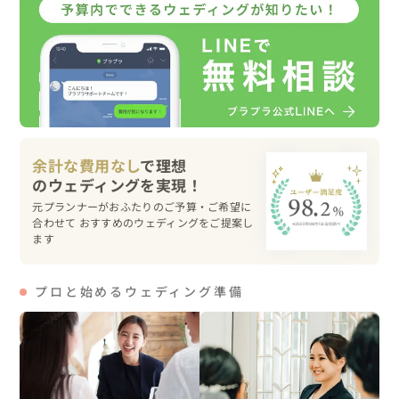
16:00　シャンゼリゼ通りのカフェで撮影、休憩、ヘアチ
ェンジ

18:00　凱旋門の麓で撮影、タクシーで移動

20:00　エッフェル塔で撮影、タクシーでルーブル美術館
へ、周辺で撮影

22:00　ホテルで解散

日本からヘアメイクさんも来ていただき、１日同行してい
余計な費用なし
で理想
ただきました。

私は撮影前日に、ロケーションの確認をしました。

元プランナーがおふたりのご予算・ご希望に
合わせて おすすめのウェディングをご提案し
ます
▽当日のご様子

プロと始めるウェディング準備
パリの街がそうさせたのでしょうか？？おふたりは最初か
ら緊張することはなく、堂々とパリの街を歩かれていまし
た。

すれ違う方々から「Félicitations!（おめでとう）」と祝福