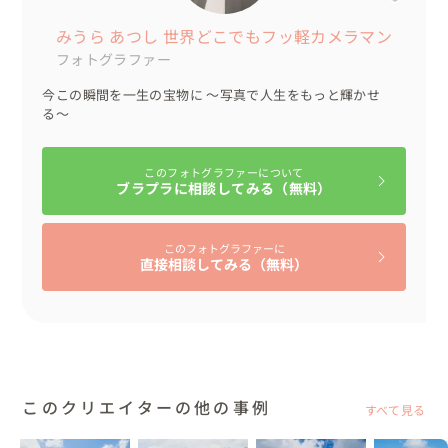
ち込みされました。

ヘアメイクさんもおふたりが手配されました。

みうら あつし 世界どこでもフッ軽カメラマン
フォトグラファー
今回の参考価格の中には、私の交通費・宿泊費も含まれて
今この瞬間を一生の宝物に 〜写真で人生をもっと輝かせ
おります。

る〜
このフォトグラファーについて
▽こんな人におすすめ

ブラプラに相談してみる（無料）
・撮影の申請や許可取りなど、できる限りお力になりま
す！お任せくださいね。

このフォトグラファーに
・世界中どこへでも行きます！！是非ご相談くださ
直接相談してみる（無料）
い！！！

・人見知りの方、恥ずかしがり屋の方、写真に慣れていな
い方、結構好きです！！緊張をほぐすのが得意ですので、
お気軽にご相談くださいね。

このクリエイターの他の事例
私は世界中を旅するのが好きです！

すべて見る
最近のおすすめスポットは、クロアチアのドブロブニクで