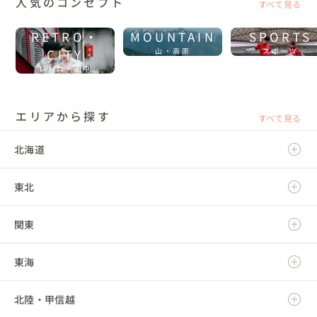
人気のコンセプト
すべて見る
RETRO・
MOUNTAIN
SPORTS
CITY
山・高原
スポーツ
レトロ・街中
エリアから探す
すべて見る
北海道
東北
北海道
関東
青森県
東海
岩手県
茨城県
北陸・甲信越
宮城県
栃木県
岐阜県