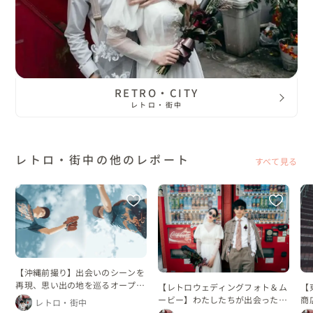
RETRO・CITY
レトロ・街中
レトロ・街中の他のレポート
すべて見る
【沖縄前撮り】出会いのシーンを
再現、思い出の地を巡るオープニ
【レトロウェディングフォト＆ム
【
ングムービー
ービー】わたしたちが出会った街
商
レトロ・街中
で
デ