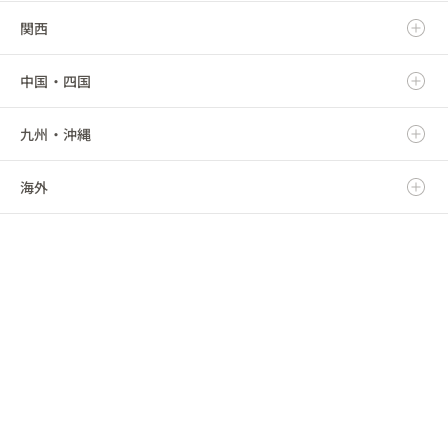
関西
秋田県
群馬県
静岡県
新潟県
中国・四国
山形県
埼玉県
愛知県
富山県
滋賀県
九州・沖縄
福島県
千葉県
三重県
石川県
京都府
鳥取県
海外
東京都
福井県
大阪府
島根県
福岡県
神奈川県
山梨県
兵庫県
岡山県
佐賀県
海外
長野県
奈良県
広島県
長崎県
和歌山県
山口県
熊本県
徳島県
大分県