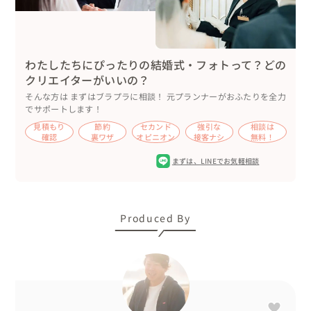
の言葉をかけられ、終始嬉しそうにされていました。

また、おふたりはドラえもんがお好きで、前撮りでも使用
された「タケコプター」をご準備されていました。

わたしたちにぴったりの結婚式・フォトって？どの
パリでも、ドラえもんは大人気のようで、注目の的となっ
クリエイターがいいの？
ておりました👀✨

そんな方は まずはブラプラに相談！ 元プランナーがおふたりを全力
でサポートします！
場所を変えて、シャンゼリゼ通りのカフェで撮影をしてお
見積もり
節約
セカンド
強引な
相談は
確認
裏ワザ
オピニオン
接客ナシ
無料！
りますと、急にスコールが降りだしたので、そのまま休憩
をとりました。

まずは、
LINEでお気軽相談
スコールのおかげもありエッフェル塔では、とても綺麗な
夕日の撮影ができました。

また、凱旋門やルーブル美術館周辺での撮影は、雨のおか
Produced By
げで光が地面に反射して美しい仕上がりとなりました✨

▽ご用意されたもの

衣装、造花のブーケも含め、全ておふたりが日本からお持