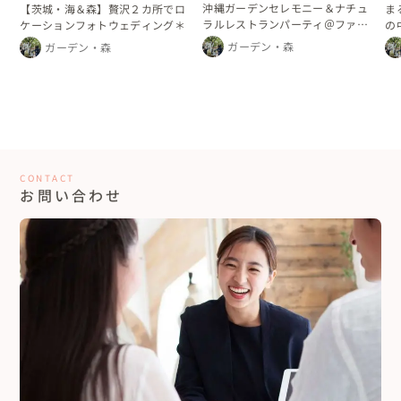
沖縄ガーデンセレモニー＆ナチュ
【茨城・海＆森】贅沢２カ所でロ
ま
ラルレストランパーティ＠ファミ
ケーションフォトウェディング＊
の
リーウェディング
ア
ガーデン・森
ガーデン・森
CONTACT
お問い合わせ