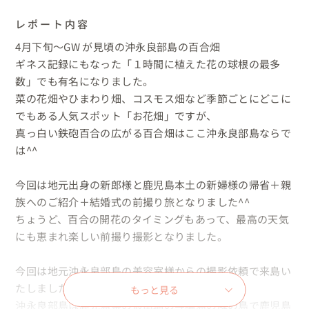
レポート内容
4月下旬〜GW が見頃の沖永良部島の百合畑

ギネス記録にもなった「１時間に植えた花の球根の最多
数」でも有名になりました。

菜の花畑やひまわり畑、コスモス畑など季節ごとにどこに
でもある人気スポット「お花畑」ですが、

真っ白い鉄砲百合の広がる百合畑はここ沖永良部島ならで
は^^

今回は地元出身の新郎様と鹿児島本土の新婦様の帰省＋親
族へのご紹介＋結婚式の前撮り旅となりました^^

ちょうど、百合の開花のタイミングもあって、最高の天気
にも恵まれ楽しい前撮り撮影となりました。

今回は地元沖永良部島の美容室様からの撮影依頼で来島い
たしました。

もっと見る
沖永良部島は鹿児島県の最南端の与論島の隣の島で鹿児島