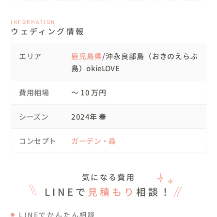
本土より沖縄県の方が近い島です。

鹿児島からの飛行機、フェリーまたは沖縄からのフェリー
INFORMATION
ウェディング情報
などの便がございます。

決して交通の便の良い島とは言いづらい離島です。

エリア
鹿児島県
/沖永良部島（おきのえらぶ
島）okieLOVE
しかし、そこには手付かずの大自然、美しい海、美味しい
ご飯、鹿児島とも沖縄とも違った独自の文化など魅力いっ
費用相場
〜 10 万円
ぱいの離島です。観光客がまだまだ少ないのもオススメで
す^^

シーズン
2024年 春
当日のスケジュールとしましては

コンセプト
ガーデン・森
9:00お支度スタート（和装）

11:30アップ→ロケ地へ移動

①赤いたくさんの鳥居が素敵な「はみやま神社」

気になる費用
②新郎様の地元慣れ親しんだ「世並蔵神社」

LINEで
見積もり
相談！
13:00洋装へチェンジのため美容室へ

LINEでかんたん相談
15:00ウェディングドレスチェンジアップ→ロケ地へ移動
