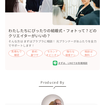
わたしたちにぴったりの結婚式・フォトって？どの
クリエイターがいいの？
そんな方は まずはブラプラに相談！ 元プランナーがおふたりを全力
でサポートします！
見積もり
節約
セカンド
強引な
相談は
確認
裏ワザ
オピニオン
接客ナシ
無料！
まずは、
LINEでお気軽相談
Produced By