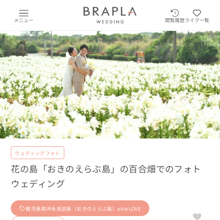
メニュー
閲覧履歴
ライク一覧
ウェディングフォト
花の島「おきのえらぶ島」の百合畑でのフォト
ウェディング
鹿児島県沖永良部島（おきのえらぶ島）okieLOVE