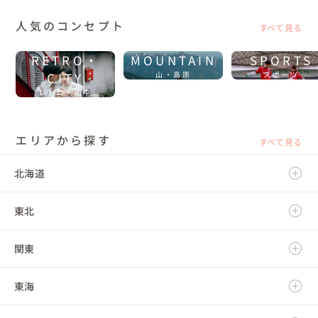
人気のコンセプト
すべて見る
RETRO・
MOUNTAIN
SPORTS
CITY
山・高原
スポーツ
レトロ・街中
エリアから探す
すべて見る
北海道
東北
北海道
関東
青森県
東海
岩手県
茨城県