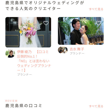
鹿児島県でオリジナルウェディングが
できる人気のクリエイター
すべて見る
吉水 舞子
伊藤 綾乃 【口コミ
プランナー
圧倒的No.1！
「NO」とは言わない
ウェディングプランナ
ー！】
プランナー
REVIEW
鹿児島県の口コミ
すべて見る