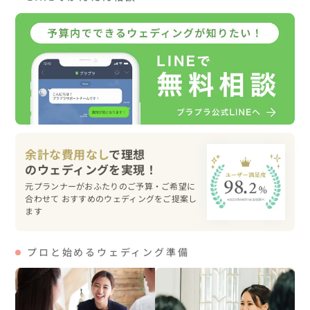
15:30笠石公園（百合畑）撮影スタート

16:00近くのビーチへ移動/ビーチ撮影スタート

17:00撮影終了→美容室へ

17:30解散→お二人はご親戚の集まりへGo!

非常に天気も良く、30度ほどある暑さの中での撮影になり
余計な費用なし
で理想
ました。

こまめに水分を取るなど熱中症対策もしつつの撮影でし
元プランナーがおふたりのご予算・ご希望に
た。まだ4月なのに。。。

合わせて おすすめのウェディングをご提案し
ます
神社も百合畑もビーチも全て素敵な撮影スポットで、最高
の沖永良部島フォトウェディングとなり

プロと始めるウェディング準備
ご家族ともに喜んで頂きました。