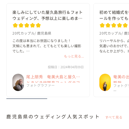
楽しみにしていた屋久島旅行＆フォト
初めて結婚式を
ウェディング、予想以上に楽しめまし
ールを作っても
た。
20代カップル
鹿児島県
20代カップル
鹿
この度は本当にお世話になりました！

リハーサルから、
天候にも恵まれて、とてもとても楽しい撮影
気遣いのおかげで
でした。

なんとか上がり、
また、風の強いロケ地も無理言って撮影して
もっと見る...
いて、エンドロール
頂きありがとうございました。

甥姪たちも楽しま
美容師さんにもお伝えください。とても可愛
ざいました😊

投稿日：2024年04月09日
い髪型にして頂きありがとうございました。

尾上朋秀 奄美大島と屋久島
奄美の
ドレスコーデ...
山下さんにやって頂
ときどき他離島フォトグラフ
哲哉
フォトグラファー
フォトグ
ァー
ー
鹿児島県のウェディング人気スポット
すべて見る