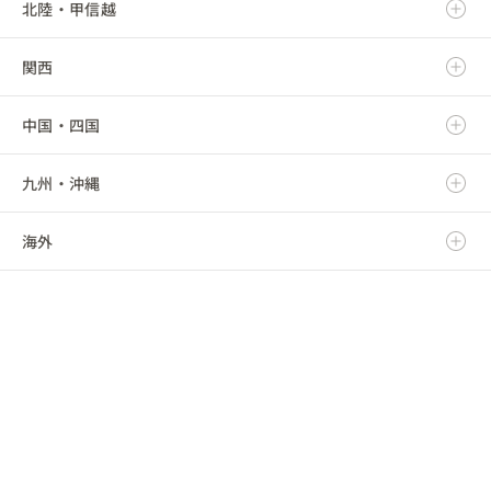
北陸・甲信越
宮城県
栃木県
岐阜県
関西
秋田県
群馬県
静岡県
新潟県
中国・四国
山形県
埼玉県
愛知県
富山県
滋賀県
九州・沖縄
福島県
千葉県
三重県
石川県
京都府
鳥取県
海外
東京都
福井県
大阪府
島根県
福岡県
神奈川県
山梨県
兵庫県
岡山県
佐賀県
海外
長野県
奈良県
広島県
長崎県
和歌山県
山口県
熊本県
徳島県
大分県