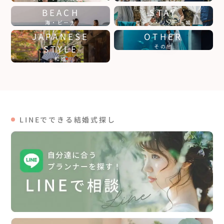
BEACH
STAY
海・ビーチ
ホテル・リゾート婚
JAPANESE
OTHER
STYLE
その他
和婚
LINEでできる結婚式探し