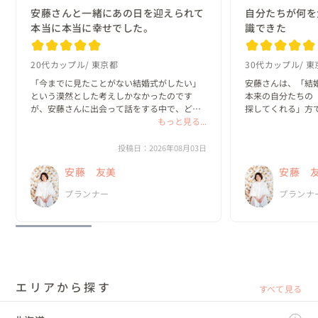
安藤さんと一緒にあの日を迎えられて
自分たちが何を
本当に本当に幸せでした。
識できた
20代カップル
東京都
30代カップル
東
「今までに見たことがない結婚式がしたい」
安藤さんは、「結
という漠然とした考えしかなかったのです
本来の自分たちの
が、安藤さんに出会って話をする中で、どん
探してくれる」方で
な一日にしたいのか？がどんどん具体的にな
もっと見る...
っていきました。

私たちは、既存の
と実際のプロセス
投稿日：2026年08月03日
何より嬉しかったのは、私達がやりたいと思
っていました。

安藤 友美
安藤 
ったことを、安藤さんは「何として...
新郎・新婦に招待
プランナー
プランナ
の、ほと...
エリアから探す
すべて見る