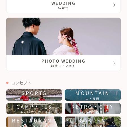
WEDDING
結婚式
PHOTO WEDDING
前撮り・フォト
コンセプト
SPORTS
MOUNTAIN
スポーツ
山・高原
CAMP・FES
RETRO・CITY
キャンプ・フェス
レトロ・街中
RESTAURANT
GARDEN
ガーデン・森
レストラン・古民家