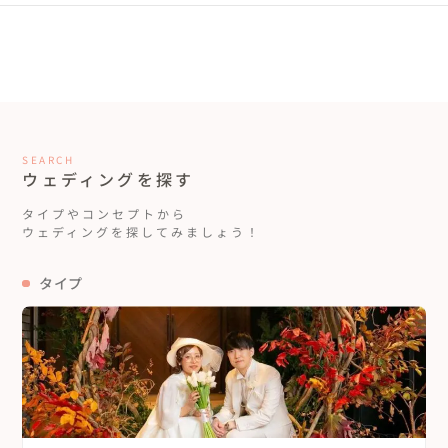
神奈川県
山梨県
兵庫県
岡山県
佐賀県
海外
長野県
奈良県
広島県
長崎県
和歌山県
山口県
熊本県
SEARCH
ウェディングを探す
徳島県
大分県
タイプやコンセプトから
ウェディングを探してみましょう！
香川県
宮崎県
タイプ
愛媛県
鹿児島県
高知県
沖縄県