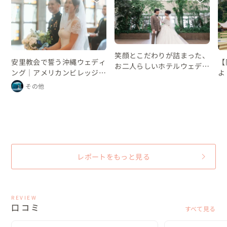
笑顔とこだわりが詰まった、
安里教会で誓う沖縄ウェディ
【
お二人らしいホテルウェディ
ング｜アメリカンビレッジの
よ
ング
レストランパーティー
プ
その他
ン
ン
な
レポートをもっと見る
REVIEW
口コミ
すべて見る