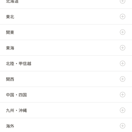
北海道
東北
北海道
関東
青森県
東海
岩手県
茨城県
北陸・甲信越
宮城県
栃木県
岐阜県
関西
秋田県
群馬県
静岡県
新潟県
中国・四国
山形県
埼玉県
愛知県
富山県
滋賀県
九州・沖縄
福島県
千葉県
三重県
石川県
京都府
鳥取県
海外
東京都
福井県
大阪府
島根県
福岡県