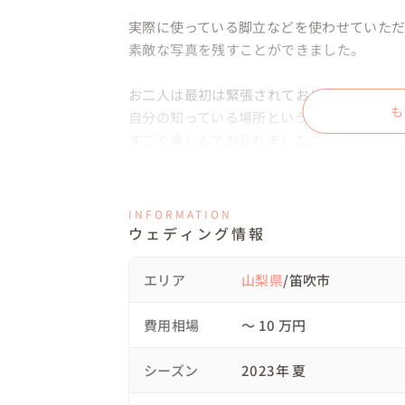
実際に使っている脚立などを使わせていただ
素敵な写真を残すことができました。

お二人は最初は緊張されておりましたが、

も
自分の知っている場所ということもありすぐ
すごく楽しんでおられました。

新郎様が富士山の被り物、新婦様はポンポン
これはお二人が選んでくれたもので、新郎
INFORMATION
ィング』をやっていたので

ウェディング情報
それぞれの良さを活かし撮影しました。

このジャンプはチアリーディングで【Cジャ
エリア
山梨県
/笛吹市
衣装ですがご相談して頂いた際に、ドレスま
費用相場
〜 10 万円
新婦様には【ワンピース】＋【カンカン帽】
新郎様には【シャツ＆ベスト】＋【麦わら帽
シーズン
2023年 夏