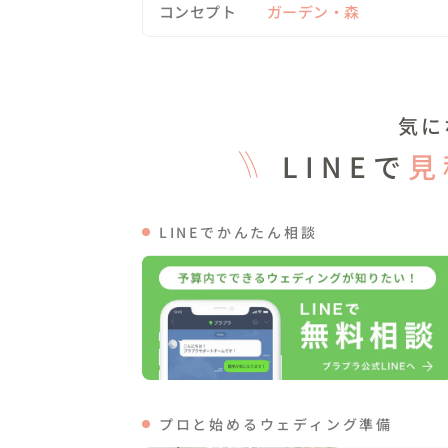
崩していても、ブーケや清楚な組み合わせ
コンセプト
ガーデン・森
いようにしました！！

＜当日の流れ＞

気に
ー・ー・ー・ー・ー・ー・ー・ー・ー・ー・
15:00 お支度💄

LINEで
見
16:00 撮影開始

　　　　桃を使いプロポーズショットや農
真を残しました♪

LINEでかんたん相談
18:00 撮影終了

ー・ー・ー・ー・ー・ー・ー・ー・ー・ー・
▽こんな人におすすめ

愛をカタチに残すお手伝いをさせてください
この先、１０年後、２０年後に宝物になる写
プロと始めるウェディング準備
着飾っている写真ではなく、ありのままの姿