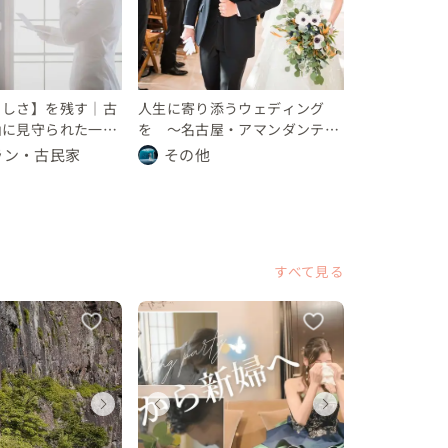
県
県
知県
山梨県
山梨県
愛知県
山梨県
山梨県
愛知県
 万円
 〜 200 万円
10 万円
〜 10 万円
150 〜 200 万円
〜 10 万円
〜 10 万
150 〜 
〜 10
らしさ】を残す｜古
人生に寄り添うウェディング
山に見守られた一泊
を 〜名古屋・アマンダンテラ
ス〜
ラン・古民家
その他
すべて見る
ディングフォト
ディングフォト
ェディングフォト
ウェディングフォト
ウェディングフォト
ウェディングフォト
ウェディ
ウェデ
ウェデ
県
県
梨県
山梨県
山梨県
山梨県
山梨県
山梨県
山梨県