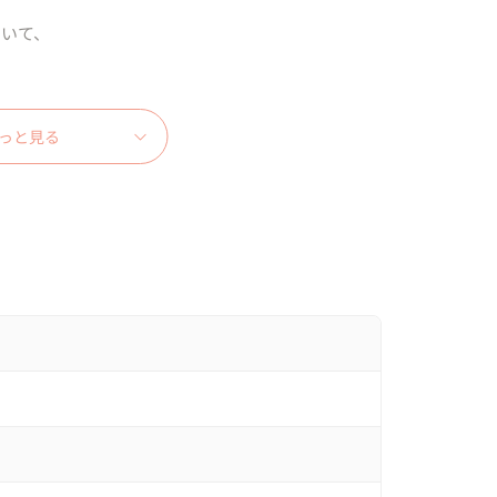
いて、

っと見る
に緊張はなくなり、

をお持ちでジャンプされているのですが

様は『ふざけるのが好き』で新婦様は『チアリーデ
ンプ】と言われているジャンプになります。

では着たくないとのご要望でしたので、

の組み合わせ

】の組み合わせを提案させて頂きました！
