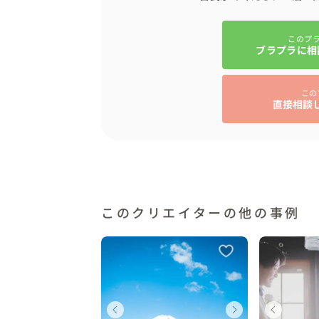
このプ
ブラプラに相
この
直接相談
このクリエイターの他の事例
ェディングフォト
ウェディング
ウェディングフォト
ウェディング
ウェディングフォト
ウェ
ウェ
ウ