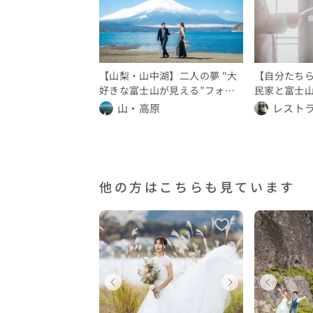
梨県
山梨県
山梨県
山梨県
愛知県
山梨
山梨
愛
10 万円
50 〜 200 万円
〜 10 万円
150 〜 200 万円
〜 10 万円
〜 10
150
〜 
【山梨・山中湖】二人の夢 "大
【自分たち
好きな富士山が見える”フォト
民家と富士
ウェディング
二日の祝言
山・高原
レスト
他の方はこちらも見ています
ェディングフォト
ウェディングフォト
ウェディングフォト
ウェディングフォト
ウェディングフォト
ウェ
ウェ
ウ
梨県
山梨県
山梨県
山梨県
山梨県
山梨
山梨
山