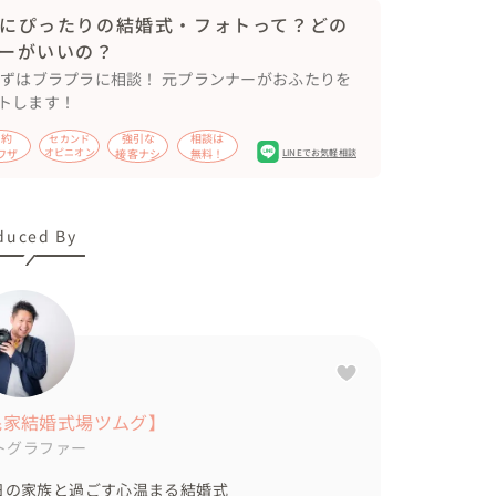
にぴったりの結婚式・フォトって？どの
残す。

ーがいいの？
す。

まずはブラプラに相談！ 元プランナーがおふたりを
トします！
節約
強引な
相談は
セカンド
がら撮影していきます

ワザ
オピニオン
接客ナシ
無料！
LINEでお気軽相談
を撮ること！まるで親戚のおじさんのように、ご家
duced By
民家結婚式場ツムグ】
トグラファー
日の家族と過ごす心温まる結婚式