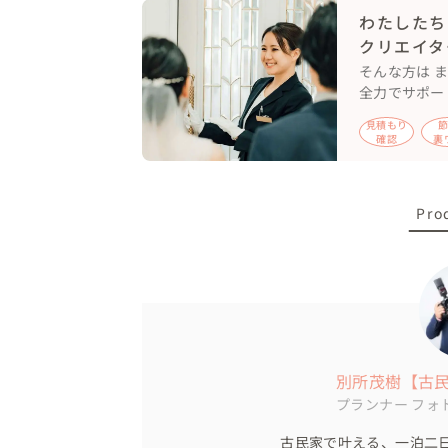
わたしたち
ありのままの表情を大切な人と大切な場所で
クリエイタ
それこそが【自分たちらしい】ということで
そんな方は 
全力でサポー
見積もり
お二人の空気感を大切に、会話で盛り上げな
確認
裏
夢はカップル様のお子様の結婚式でも写真
族に寄り添っていきたいです!
Pro
別所茂樹【古
プランナー
フォ
古民家で叶える、一泊二