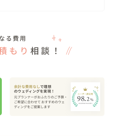
の衣装で撮影することでウェディング感をなくさな
なる費用
ー・ー・ー・ー

積もり
相談！
家さんならではの背が低い桃の木を使い幻想的な写
ー・ー・ー・ー

余計な費用なし
で理想
元プランナーがおふたりのご予算・
ご希望に合わせて おすすめのウェ
ディングをご提案します
。

真は、

が残っていることだと思っております。
