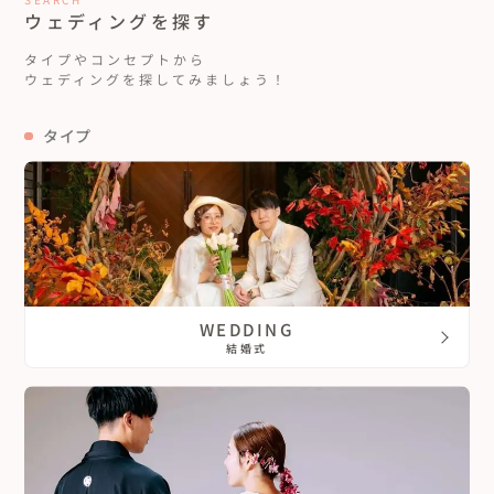
ウェディングを探す
徳島県
大分県
タイプやコンセプトから
ウェディングを探してみましょう！
香川県
宮崎県
タイプ
愛媛県
鹿児島県
高知県
沖縄県
WEDDING
結婚式