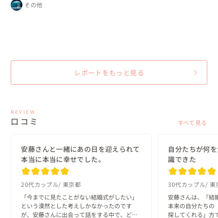
レストランパーティー
プ
その他
ン
ン
な
レポートをもっと見る
REVIEW
口コミ
すべて見る
安藤さんと一緒にあの日を迎えられて
自分たちが何を
本当に本当に幸せでした。
識できた
20代カップル
東京都
30代カップル
東
「今までに見たことがない結婚式がしたい」
安藤さんは、「結
という漠然とした考えしかなかったのです
本来の自分たちの
が、安藤さんに出会って話をする中で、どん
探してくれる」方で