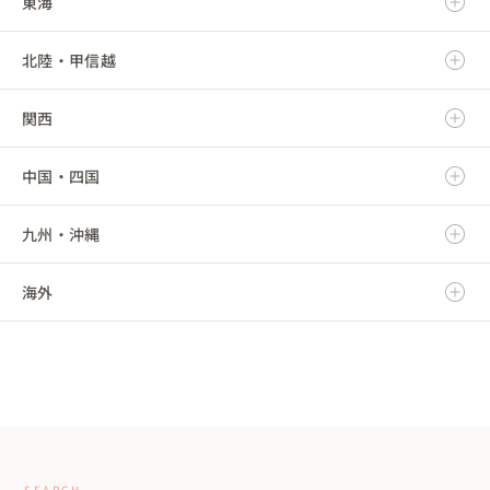
東海
岩手県
茨城県
北陸・甲信越
宮城県
栃木県
岐阜県
関西
秋田県
群馬県
静岡県
新潟県
中国・四国
山形県
埼玉県
愛知県
富山県
滋賀県
九州・沖縄
福島県
千葉県
三重県
石川県
京都府
鳥取県
海外
東京都
福井県
大阪府
島根県
福岡県
神奈川県
山梨県
兵庫県
岡山県
佐賀県
海外
長野県
奈良県
広島県
長崎県
和歌山県
山口県
熊本県
SEARCH