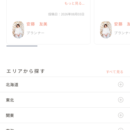
な一日にしたいのか？がどんどん具体的にな
もっと見る...
っていきました。

私たちは、既存の
と実際のプロセス
投稿日：2026年08月03日
何より嬉しかったのは、私達がやりたいと思
っていました。

安藤 友美
安藤 
ったことを、安藤さんは「何として...
新郎・新婦に招待
プランナー
プランナ
の、ほと...
エリアから探す
すべて見る
北海道
東北
北海道
関東
青森県