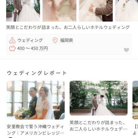
笑顔とこだわりが詰まった、お二人らしいホテルウェディング
ウェディング
福岡県
400 〜 450 万円
ウェディングレポート
笑顔とこだわりが詰まった、
安里教会で誓う沖縄ウェディ
【
お二人らしいホテルウェディ
ング｜アメリカンビレッジの
よ
ング