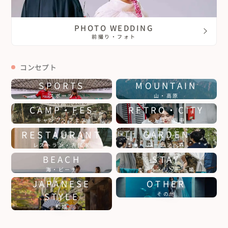
PHOTO WEDDING
前撮り・フォト
コンセプト
SPORTS
MOUNTAIN
スポーツ
山・高原
CAMP・FES
RETRO・CITY
キャンプ・フェス
レトロ・街中
RESTAURANT
GARDEN
ガーデン・森
レストラン・古民家
BEACH
STAY
海・ビーチ
ホテル・リゾート婚
JAPANESE
OTHER
STYLE
その他
和婚