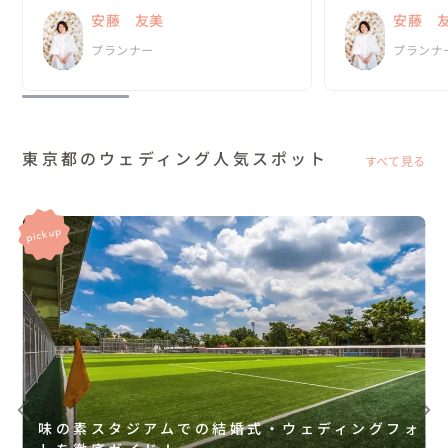
何より嬉しかったのは、私達がやりたいと思
っていました。

安藤 友美
安藤 
ったことを、安藤さんは「何として...
新郎・新婦に招待
プランナー
プランナ
の、ほと...
東京都のウェディング人気スポット
すべて見る
味の素スタジアムでの結婚式・ウェディングフォ