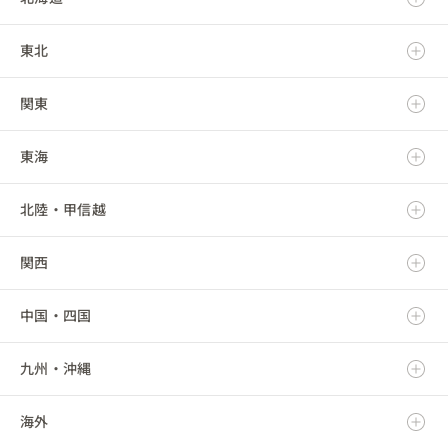
東北
北海道
関東
青森県
東海
岩手県
茨城県
北陸・甲信越
宮城県
栃木県
岐阜県
関西
秋田県
群馬県
静岡県
新潟県
中国・四国
山形県
埼玉県
愛知県
富山県
滋賀県
九州・沖縄
福島県
千葉県
三重県
石川県
京都府
鳥取県
海外
東京都
福井県
大阪府
島根県
福岡県