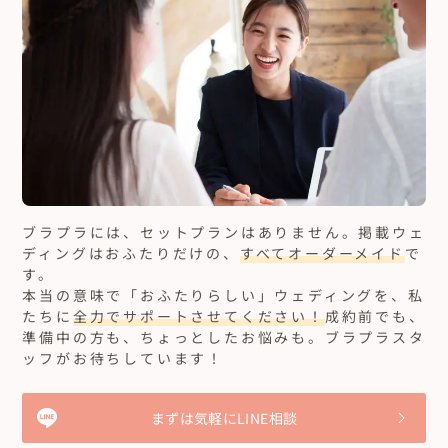
ブラプラには、セットプランはありません。
掲載ウェ
ディングはおふたりだけの、
すべてオーダーメイド
で
す。
本当の意味で「おふたりらしい」ウェディングを、私
たちに
全力でサポートさせてください！
成約前でも、
準備中の方も、ちょっとしたお悩みも。ブラプラスタ
ッフがお待ちしています！
まずは気軽にLINE相談