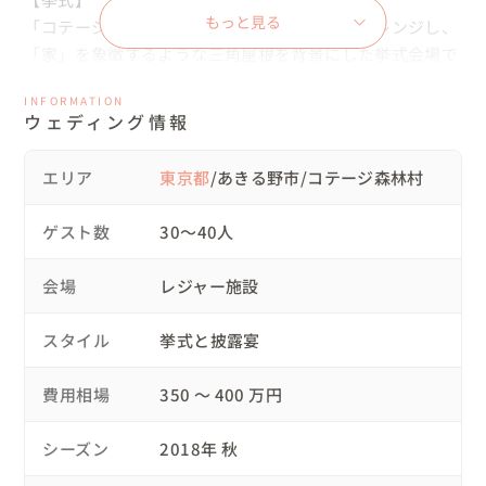
もっと見る
「コテージ森林村」のバーベキューエリアをアレンジし、
「家」を象徴するような三角屋根を背景にした挙式会場で
人前式を行いました。

INFORMATION
おじいちゃん子だった新婦の希望で、新婦入場のエスコー
ウェディング情報
トはおじいちゃんからスタートして、途中でお父さんにバ
トンタッチをし

エリア
東京都
/あきる野市/コテージ森林村
新郎へと引き継がれるスタイルに。指輪を届ける「リング
ベアラー」役には、リングピローを手作りしてくれたおば
ゲスト数
30〜40人
あちゃんも登場してくださいました。

誓いの儀式として行なったユニティワインセレモニーは、
会場
レジャー施設
酒屋を営む新郎のご家族が「困難な時も幸せな時も共に歩
んでいってほしい」と

スタイル
挙式と披露宴
セレクトしてくれた渋い赤ワイン・甘い白ワインをふたり
で一つのデキャンタに注ぎ、家族の愛が詰まった挙式にな
費用相場
350 〜 400 万円
りました💓

シーズン
2018年 秋
【披露宴】
