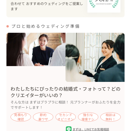
お小物を合わせて

合わせて おすすめのウェディングをご提案し
彼女らしい上品さと、愛が詰まったコーディネートがとっ
ます
っても素敵です！！

ご新郎のタキシードは「ロッソネロ」さんでお借りし、ジ
プロと始めるウェディング準備
レや蝶ネクタイで遊び心たっぷりのスタイルに仕上げまし
た。

私のお気に入りは・・・パーティ後半で装着した、木の蝶
ネクタイ。かわいいです(^^)

ー－－－－－－－－－－－－－－－－

私（VOUS BRIDAL）はこんなカップル様におすすめです

わたしたちにぴったりの結婚式・フォトって？どの
「思い出をテーマに作っていきたいけど、、どうしたらい
クリエイターがいいの？
いんだろう？」

そんな方は まずはブラプラに相談！ 元プランナーがおふたりを全力
「イメージに合う場所が見つからない、、」

でサポートします！
など、結婚式への不安がある方も、会場探しから手配、ひ
見積もり
節約
セカンド
強引な
相談は
とつひとつのアイテム選びもサポートいたします。

確認
裏ワザ
オピニオン
接客ナシ
無料！
まずは、
LINEでお気軽相談