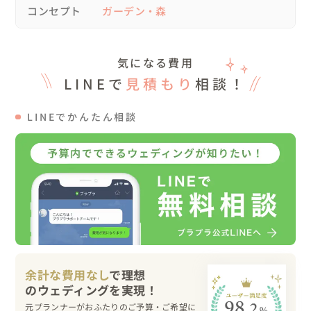
秋を感じる植物とぬくもりのある色味で揃えました。

コンセプト
ガーデン・森
ふたりがホスト（もてなし役）に徹し、ゲストの元を回り
ながら丁寧に感謝を伝えた、これぞ「アットホーム」なパ
ーティーです！

気になる費用
チーズケーキとチーズのウェディングケーキは、カットし
LINEで
見積もり
相談！
て食後のフロマージュブッフェに。

結びに出すドリンクは、新郎の手作りジャムを入れて飲ん
LINEでかんたん相談
でもらう「ロシアンティー」をおふたり自ら振る舞い、大
大大好評！

ロシアンティーは、プロポーズの際に新婦に入れてあげた
思い出のお茶でもありました。

ふたりの想いでを結婚式の演出として取り入れるのが個人
的に好きです( *´艸｀)

【衣装と小物の工夫】

新婦の衣装はYNS　WEDDINGのオーダードレス。

余計な費用なし
で理想
あえてシンプルなデザインを選び、おばあ様や妹さんが作
ってくれたアクセサリーやニットのトップス、譲り受けた
元プランナーがおふたりのご予算・ご希望に