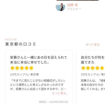
加藤 渚
プランナー
REVIEW
東京都の口コミ
すべて見る
安藤さんと一緒にあの日を迎えられて
自分たちが何を
本当に本当に幸せでした。
識できた
20代カップル
東京都
30代カップル
東
「今までに見たことがない結婚式がしたい」
安藤さんは、「結
という漠然とした考えしかなかったのです
本来の自分たちの
が、安藤さんに出会って話をする中で、どん
探してくれる」方で
な一日にしたいのか？がどんどん具体的にな
もっと見る...
っていきました。

私たちは、既存の
と実際のプロセス
投稿日：2026年08月03日