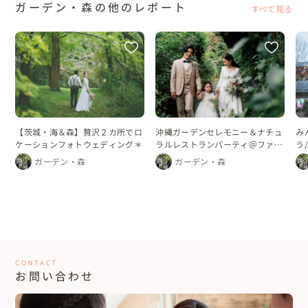
ガーデン・森の他のレポート
すべて見る
沖縄ガーデンセレモニー＆ナチュ
【茨城・海＆森】贅沢２カ所でロ
み
ラルレストランパーティ＠ファミ
ケーションフォトウェディング＊
う
リーウェディング
ガーデン・森
ガーデン・森
CONTACT
お問い合わせ