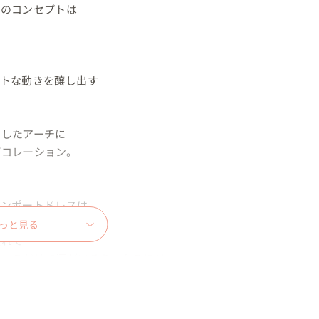
のコンセプトは

トな動きを醸し出す

したアーチに

コレーション。



ンポートドレスは

っと見る
れて

いるだけで涙が出そうになるほど

育んだ9か月の時間。
