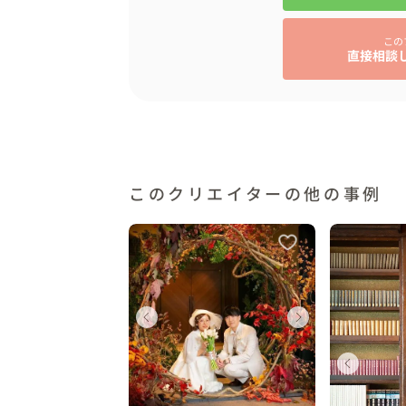
この
直接相談
このクリエイターの他の事例
ェディング
ウェディング
ウェ
奈川県
神奈川県
神奈
ウェディング
ウ
ウェディング
ウェディング
ウェ
0 〜 350 万円
300 〜 350 万円
300 
東京都
東
東京都
東京都
東京