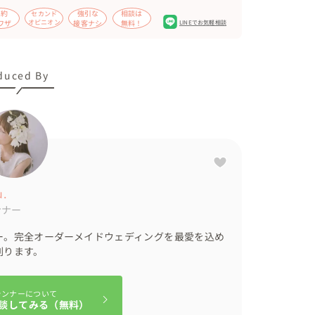
節約
強引な
相談は
セカンド
ワザ
オピニオン
接客ナシ
無料！
LINEでお気軽相談
duced By
tsu.
ンナー
ー。完全オーダーメイドウェディングを最愛を込め
創ります。
ランナーについて
談してみる（無料）