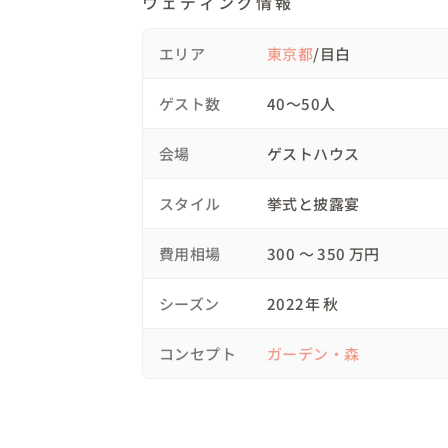
ウェディング情報
丁寧で美しくこだわりのあるものがお好きな
とても素敵なおふたりの気持ちを

エリア
東京都
/目白
一つ一つ大事に、一緒に形にしていきました
新婦様から

ゲスト数
40〜50人
『結婚式がゴールを迎えるにつれ寂しい気持
‘結婚式が終わってもずっと側に居させてくだ
会場
ゲストハウス
あぁ結婚式は終わったら終わりでは無いのか
ずっと在り続けるものかと大切なことをギュ
スタイル
挙式と披露宴
という言葉を頂き、涙が溢れました。

費用相場
300 〜 350 万円
空気も空間も全て、おふたりを物語るような1
シーズン
2022年 秋
その世界観がおふたりにぴったりで

ゲストの皆様にとっても忘れられない風景だ
コンセプト
ガーデン・森
男性のゲストの方からも『お花の印象もとて
事だね！』

というお声があったようで、コンセプトの大