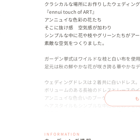
クラシカルな場所にお作りしたウェディング
『ennui touch of ART』

アンニュイな色彩の花たち

そこに抜け感　空気感が加わり

シンプルな中に花や枝やグリーンたちがアー
素敵な空気をつくりました。

ガーデン挙式はワイルドな枝と白い布を使用
足元は秋の鮮やかな花が咲き誇る華やかなデ
ウェディングドレスは２着共に白いドレス。
ボリュームのある長袖のドレスとレースのイ
アンニュイな色合いのブーケと調和し

も
ヘアスタイルもシンプルな中にこだわりを入
新婦様にぴったりなスタイルに。近くで見て
綺麗でした。

INFORMATION
この日を迎えるにあたっておふたりと一緒に