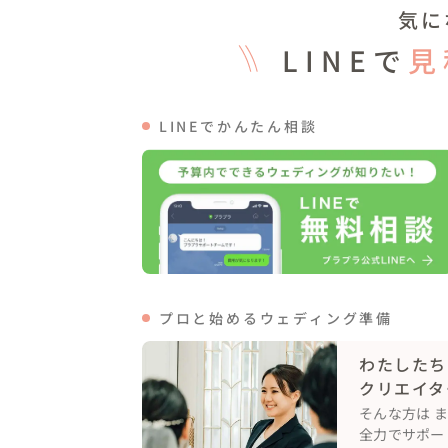
気に
おしゃれな空間作りにこだわりたい方、アン
都内でガーデン付きウェディングパーティー
LINEで
見
ぜひご相談ください＾＾
LINEでかんたん相談
プロと始めるウェディング準備
わたしたち
クリエイタ
そんな方は 
全力でサポー