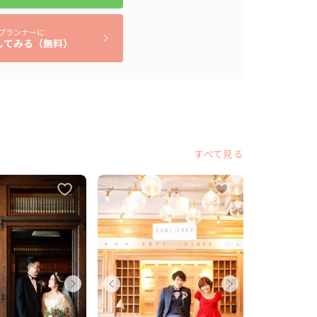
プランナーに
してみる（無料）
すべて見る
ディング
ウェディング
ウェディ
川県
神奈川県
神奈川県
ェディング
ウェディング
ウェデ
ディング
ウェディング
ウェデ
〜 350 万円
300 〜 350 万円
300 〜 3
京都
東京都
東京都
都
東京都
東京都