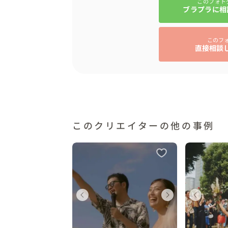
このフォト
ブラプラに相
このフ
直接相談
このクリエイターの他の事例
ェディング
ウェディング
ウェディング
ウェディング
ウェディング
ウェ
ウェ
ウ
縄県
大阪府
沖縄県
大阪府
大阪府
沖縄
大阪
大
0 〜 250 万円
0 〜 30 万円
200 〜 250 万円
10 〜 30 万円
10 〜 30 万円
200 
10 
10