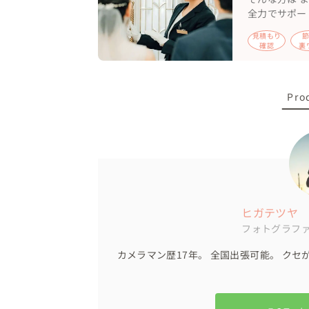
全力でサポー
見積もり
確認
裏
Pro
ヒガテツヤ
フォトグラフ
カメラマン歴17年。 全国出張可能。 クセ