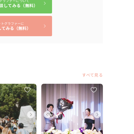
グラファーについて
談してみる（無料）
ォトグラファーに
してみる（無料）
すべて見る
ディング
ディング
ェディング
ウェディング
ウェディング
ウェディング
ウェディ
ウェデ
ウェデ
県
府
阪府
沖縄県
大阪府
大阪府
沖縄県
大阪府
大阪府
〜 250 万円
〜 30 万円
 〜 30 万円
200 〜 250 万円
10 〜 30 万円
10 〜 30 万円
200 〜 2
10 〜 3
10 〜 