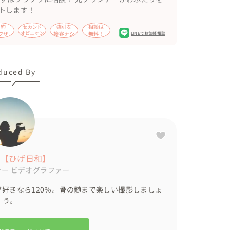
トします！
節約
強引な
相談は
セカンド
ワザ
オピニオン
接客ナシ
無料！
LINEでお気軽相談
duced By
 【ひげ日和】
ァー
ビデオグラファー
が好きなら120％。骨の髄まで楽しい撮影しましょ
う。