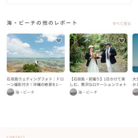
海・ビーチの他のレポート
すべて見る
石垣島ウェディングフォト｜ドロ
【石垣島・前撮り】1日かけて楽
大
ーン撮影付き！沖縄の絶景を1日
しむ、贅沢なロケーションフォト
か
かけて巡るフォトプラン
海・ビーチ
海・ビーチ
CONTACT