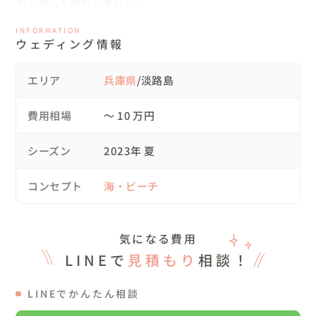
まで幅広く撮影しました☺️

また、子供の頃を思い出せるような、無邪気な笑顔を撮影
INFORMATION
できるように楽しい雰囲気づくりを心がけました！

ウェディング情報
🍉ご準備されたもの

エリア
兵庫県
/淡路島
衣裳・ブーケ等は全てお二人がご準備されました！

ご依頼があれば、衣装・ヘアメイクの手配も可能ですので
費用相場
〜 10 万円
ご希望の方はお気軽におっしゃってください✨

シーズン
2023年 夏
🍉タイムスケジュール

12:30 お支度して集合！車で一緒に撮影場所へ移動🚗

コンセプト
海・ビーチ
13:30 淡路島到着✨まずは腹ごしらえでご飯を一緒に🍴

15:00 街ブラ撮影開始🚶‍♀️

18:30 浜辺に移動して撮影🐳

気になる費用
19:00 撮影終了✨

LINEで
見積もり
相談！
🍉当日のご様子

LINEでかんたん相談
一緒に淡路島へ移動している道中、なんと新婦様と私が幼