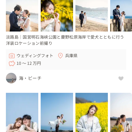
淡路島｜国営明石海峡公園と慶野松原海岸で愛犬とともに行う
洋装ロケーション前撮り
ウェディングフォト
兵庫県
10 〜 12 万円
海・ビーチ