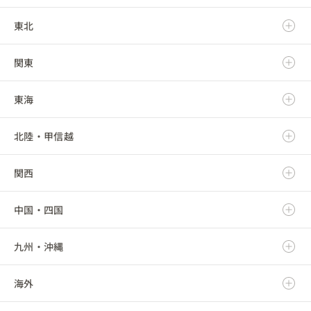
東北
北海道
関東
青森県
東海
岩手県
茨城県
北陸・甲信越
宮城県
栃木県
岐阜県
関西
秋田県
群馬県
静岡県
新潟県
中国・四国
山形県
埼玉県
愛知県
富山県
滋賀県
九州・沖縄
福島県
千葉県
三重県
石川県
京都府
鳥取県
海外
東京都
福井県
大阪府
島根県
福岡県