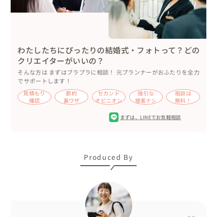
・写真が苦手で緊張しやすい

・どんな写真を撮りたいか分からない

どうぞお気軽にご相談ください☺️おふたりの雰囲気や好み
わたしたちにぴったりの結婚式・フォトって？どの
を汲み取ることが大得意です✨おふたりとたくさんお話を
クリエイターがいいの？
しながら、撮影そのものを笑顔あふれる1日にしていきた
そんな方は まずはブラプラに相談！ 元プランナーがおふたりを全力
いと思っています💓ありのままのおふたりを是非一緒に写
でサポートします！
真に残しましょう！
見積もり
節約
セカンド
強引な
相談は
確認
裏ワザ
オピニオン
接客ナシ
無料！
まずは、
LINEでお気軽相談
Produced By