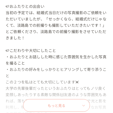
🍉おふたりとの出会い

当初の予定では、結婚式当日だけの写真撮影のご依頼をい
ただいていましたが、「せっかくなら、結婚式だけじゃな
くて、淡路島での前撮りも撮影していただきたいです！」
とご依頼くださり、淡路島での前撮り撮影をさせていただ
きました！

🍉こだわりや大切にしたこと

・おふたりとお話しした時に感じた雰囲気を生かした写真
を撮ること

・おふたりの好みをしっかりとヒアリングして寄り添うこ
と

この２つを私はとても大切にしています💓

大学の先輩後輩だったというおふたりはとってもノリ良く
変顔しあったりする素敵な関係🙌友達のような雰囲気もあ
れば、落ち着いた大人の雰囲気もありましたので光と影を
もっと見る
利用し、明るく元気なお写真からロマンティックなお写真