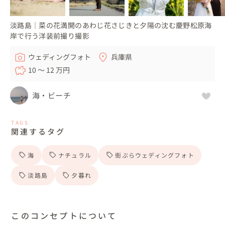
淡路島｜菜の花満開のあわじ花さじきと夕陽の沈む慶野松原海
岸で行う洋装前撮り撮影
ウェディングフォト
兵庫県
10 〜 12 万円
海・ビーチ
TAGS
関連するタグ
海
ナチュラル
街ぶらウェディングフォト
淡路島
夕暮れ
このコンセプトについて