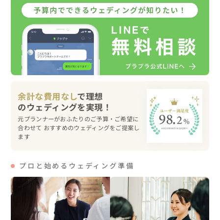
稚園の同級生だったことが発覚し皆で大盛り上がり🥳💓淡
路島に着く頃にはすっかり仲良くなり、友人のデートに付
き添いさせてもらっている感覚でした！

浜辺で撮影するということだけを決め、あとは自由にお散
歩しながら撮影スタート💨真夏の8月の撮影に、「暑い！
耐えられへん！」とコンビニに寄ってアイスを食べたり、
田んぼ道を全力で走って汗をかいて大爆笑したりと、飾ら
ない姿で夏の撮影そのものを楽しむおふたりの笑顔は本当
余計な費用なし
で理想
に素敵でした🎐

夕暮れの浜辺での撮影では、曇り空でなかなか夕日が見え
元プランナーがおふたりのご予算・ご希望に
ず諦めかけていた時に、雲の切間からうっすらオレンジ色
合わせて おすすめのウェディングをご提案し
の日が差し、幻想的な一枚を撮影することができました。

ます
何年経っても、写真を見ただけで今日の日の思い出が蘇る
ような、そんな素敵な1日でした。

プロと始めるウェディング準備
🍉こんな人にオススメ

・ナチュラルで自然体なふたりを残したい

・映画のようなストーリーを感じられる写真を残したい
