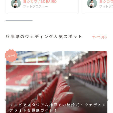
ヨシカワ / SORAIRO
ヨシカワ 
した

ちょうど今、ウェルカ
また、念願だった神戸と淡路島の前撮りがで
フォトグラファー
フォトグ
き、夢が一気に叶いました...
兵庫県のウェディング人気スポット
すべて見る
ノエビアスタジアム神戸での結婚式・ウェディン
グフォトを徹底ガイド！