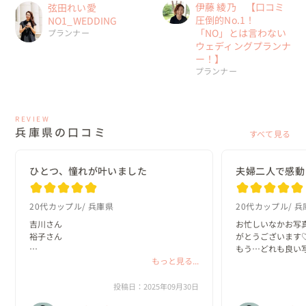
伊藤 綾乃 【口コミ
弦田れい愛
圧倒的No.1！
NO1_WEDDING
「NO」とは言わない
プランナー
ウェディングプランナ
ー！】
プランナー
REVIEW
兵庫県の口コミ
すべて見る
ひとつ、憧れが叶いました
夫婦二人で感動
20代カップル
兵庫県
20代カップル
兵
吉川さん

お忙しいなかお写
裕子さん

がとうございます♡
もう…どれも良い
今日は本当にありがとうございました。

もっと見る...
見しました

お二人とも優しくて楽しくて、撮影慣れして
海辺も夕日も夜景
いない私たちでしたが、すぐにリラックスで
だけて幸せです。
投稿日：2025年09月30日
き心から楽しい時間を過ごさせていただきま
データをいただけて