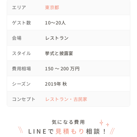
エリア
東京都
食を大事にされ、その食を囲んでの場もとても大切になさ
るおふたりのお人柄がカタチになったウェディングとなり
ゲスト数
10〜20人
ました。

今回はそんなおふたりの、こだわりの美食ウェディングを
会場
レストラン
ご紹介します！

スタイル
挙式と披露宴
◎結婚式でかなえたいこと

親元を離れて生活するおふたり。大人カップルのおふたり
費用相場
150 〜 200 万円
は親元を離れての生活も長くなっていました。だからこそ
今の生活を家族に報告して知ってもらって安心させたい。
シーズン
2019年 秋
ついでに先に行ったフランスへのハネムーンの報告会も兼
ねよう！ しかもフランスはご新婦にとって何度も訪れた思
コンセプト
レストラン・古民家
い出の場所でもあるので、ご新婦側の報告にもなるし！ ご
新郎はハネムーンで初めてフランスを訪れたそうですが、
旅行先でいただいた「ホットショコラ」が美味しくてハマ
気になる費用
ってしまったそう＾＾ それならば！  そんな美味しかった
LINEで
見積もり
相談！
ホットショコラをフランス現地と同じ作り方で再現してウ