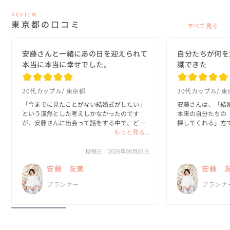
REVIEW
東京都の口コミ
すべて見る
安藤さんと一緒にあの日を迎えられて
自分たちが何を
本当に本当に幸せでした。
識できた
20代カップル
東京都
30代カップル
東
「今までに見たことがない結婚式がしたい」
安藤さんは、「結
という漠然とした考えしかなかったのです
本来の自分たちの
が、安藤さんに出会って話をする中で、どん
探してくれる」方で
な一日にしたいのか？がどんどん具体的にな
もっと見る...
っていきました。

私たちは、既存の
と実際のプロセス
投稿日：2026年08月03日
何より嬉しかったのは、私達がやりたいと思
っていました。

安藤 友美
安藤 
ったことを、安藤さんは「何として...
新郎・新婦に招待
プランナー
プランナ
の、ほと...