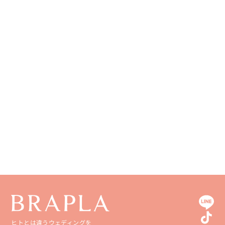
長野県
奈良県
広島県
長崎県
和歌山県
山口県
熊本県
徳島県
大分県
香川県
宮崎県
愛媛県
鹿児島県
高知県
沖縄県
ヒトとは違うウェディングを