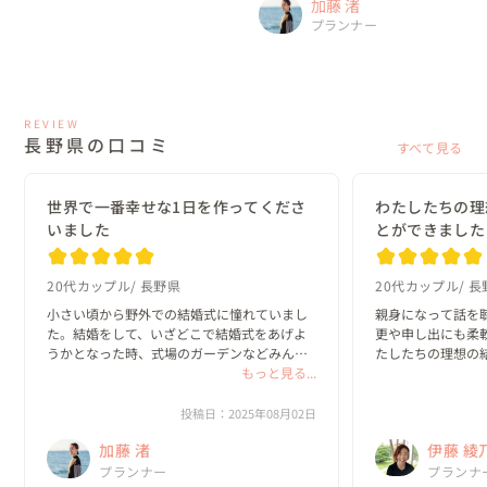
加藤 渚
プランナー
REVIEW
長野県の口コミ
すべて見る
世界で一番幸せな1日を作ってくださ
わたしたちの理
いました
とができました
20代カップル
長野県
20代カップル
長
小さい頃から野外での結婚式に憧れていまし
親身になって話を
た。結婚をして、いざどこで結婚式をあげよ
更や申し出にも柔
うかとなった時、式場のガーデンなどみんな
たしたちの理想の
と同じは惹かれないし、自由度も限られてい
もっと見る...
ました！

るだろうなと思い、普段結婚式場ではない場
わたしたち夫婦だ
所である、湖のキャンプ場や公園などを候補
もらえた、素敵な一
投稿日：2025年08月02日
にあげまし...
加藤 渚
伊藤 綾
感謝です(*´ω｀*)

ありがとうござい
プランナー
No.1
プランナ