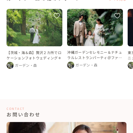
沖縄ガーデンセレモニー＆ナチュ
【茨城・海＆森】贅沢２カ所でロ
東
ラルレストランパーティ＠ファミ
ケーションフォトウェディング＊
ニ
リーウェディング
ウ
ガーデン・森
ガーデン・森
CONTACT
お問い合わせ