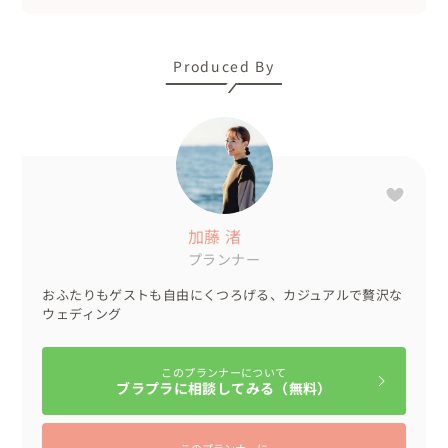
🍀お持ち込みされたもの（プランに含まれていないもの）

Produced By
ペーパーアイテム、結婚証明書、リングノートなどは、ご
自身でご準備されました。

タキシードはオーダーメイドで作成され、ドレスもご自身
でレンタルされました。

新郎様はこの日のために、すてきなお洒落メガネをご用意
されていました👓

加藤 渚
プランナー
🍀 こんな人におすすめ

おふたりもゲストも自由にくつろげる、カジュアルで贅沢な
・温かいホームパーティのようなウェディングを希望され
ウェディング
ている方

・軽井沢のような自然に囲まれた空気感の中で、ゆったり
としたウェディングをされたい方

このプランナーについて
ブラプラに相談してみる（無料）
・森の中のウェディングでコーディネートにこだわりたい
方

このプランナーに