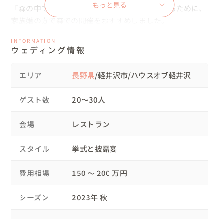
もっと見る
「森の中で結婚式をしたい」という想いを叶えるために、
家族婚の方で森での開催をおすすめしました。

せっかくならゆっくりと森の中で過ごせるウェディングを
INFORMATION
心から味わっていただきたいと思い、軽井沢のハウスオブ
ウェディング情報
軽井沢(オーベルジュ)をご提案しました。

こちらは、オーナーさんによる軽井沢の旬の食材をふんだ
エリア
長野県
/軽井沢市/ハウスオブ軽井沢
んに使ったお料理を提供されるため、ゆっくりとお食事も
楽しまれたい方におすすめです。

ゲスト数
20〜30人
🍀大切にしたことやコンセプトなど

会場
レストラン
森に囲まれた中、ナチュラルにお洒落で可愛いけど甘すぎ
ない、上品な雰囲気を大切にしました。

スタイル
挙式と披露宴
会場装花、ブーケ、ケーキなど大人っぽい色味で作らせて
いただきました。

費用相場
150 〜 200 万円
新婦様は広告関係の仕事をされていて、コーディネートは
シーズン
2023年 秋
じめビジュアルにこだわりがあり、手作りのペーパーアイ
テムなども色味やフォントなど細かくご相談いただいき、