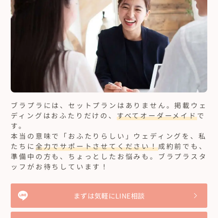
ブラプラには、セットプランはありません。
掲載ウェ
ディングはおふたりだけの、
すべてオーダーメイド
で
す。
本当の意味で「おふたりらしい」ウェディングを、私
たちに
全力でサポートさせてください！
成約前でも、
準備中の方も、ちょっとしたお悩みも。ブラプラスタ
ッフがお待ちしています！
まずは気軽にLINE相談