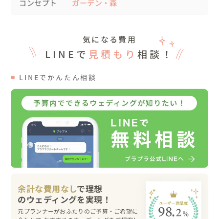
コンセプト
ガーデン・森
統一感のある上質感なコーディネートに仕上がりました✨

新郎様は音楽にこだわりがあり、当日流す曲の音源もご準
備され、雰囲気を作り出してくれました♬

気になる費用
結婚証明書は、映画「ララランド」のレコードに、ふたり
LINEで
見積もり
相談！
の名前を記入し、ゲストに署名していただきました。

LINEでかんたん相談
🍀当日の様子

挙式は心地よいお天気の中、ガーデンにて人前式を開催。

(こちらのオーベルジュは、当日もし雨だった場合、屋内
で挙式ができるスペースもございます)

子供達も参加できるように、フラワーガールをお願いしま
した💐

パーティーでは、ご家族ご親族25名ほどで、お食事を中心
余計な費用なし
で理想
におふたりもゲストと同じテーブルに配置し、和やかな雰
囲気に囲まれました。

元プランナーがおふたりのご予算・ご希望に
ご家族一人一人の自己紹介タイムを設け、お身内だけだっ