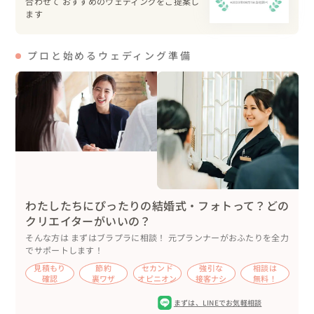
合わせて おすすめのウェディングをご提案し
たからこそ、気張ることなく温かい時間となりました。

ます
子供達が5名ほどいらっしゃり、準備していた積み木など
で遊んでいて、大人も混じったり、まるでホームパーティ
プロと始めるウェディング準備
ーのようにゆったりと過ごされていました。

パーティー後、両家のお母様から、「本当にいい結婚式だ
った、こんな優しい時間をありがとうございました」とお
言葉をいただき、私の方こそ温かい気持ちにさせていただ
きました。

🍀当日の流れ

わたしたちにぴったりの結婚式・フォトって？どの
09：00　新郎新婦支度スタート

クリエイターがいいの？
11：00　お支度完了

そんな方は まずはブラプラに相談！ 元プランナーがおふたりを全力
11：45　受付スタート

でサポートします！
12：15　挙式スタート

見積もり
節約
セカンド
強引な
相談は
13：00　パーティースタート

確認
裏ワザ
オピニオン
接客ナシ
無料！
15：30　おひらき

まずは、
LINEでお気軽相談