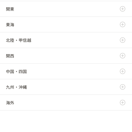
関東
青森県
東海
岩手県
茨城県
北陸・甲信越
宮城県
栃木県
岐阜県
関西
秋田県
群馬県
静岡県
新潟県
中国・四国
山形県
埼玉県
愛知県
富山県
滋賀県
九州・沖縄
福島県
千葉県
三重県
石川県
京都府
鳥取県
海外
東京都
福井県
大阪府
島根県
福岡県
神奈川県
山梨県
兵庫県
岡山県
佐賀県
海外