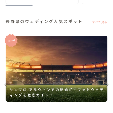
ウェデ
長野県のウェディング人気スポット
すべて見る
サンプロ アルウィンでの結婚式・フォトウェデ
ィングを徹底ガイド！