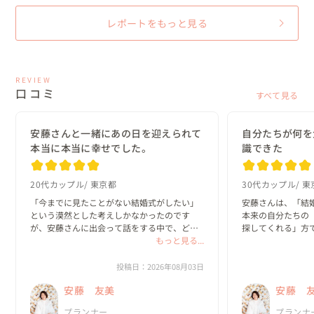
レポートをもっと見る
REVIEW
口コミ
すべて見る
安藤さんと一緒にあの日を迎えられて
自分たちが何を
本当に本当に幸せでした。
識できた
20代カップル
東京都
30代カップル
東
「今までに見たことがない結婚式がしたい」
安藤さんは、「結
という漠然とした考えしかなかったのです
本来の自分たちの
が、安藤さんに出会って話をする中で、どん
探してくれる」方で
な一日にしたいのか？がどんどん具体的にな
もっと見る...
っていきました。

私たちは、既存の
と実際のプロセス
投稿日：2026年08月03日
何より嬉しかったのは、私達がやりたいと思
っていました。

安藤 友美
安藤 
ったことを、安藤さんは「何として...
新郎・新婦に招待
プランナー
プランナ