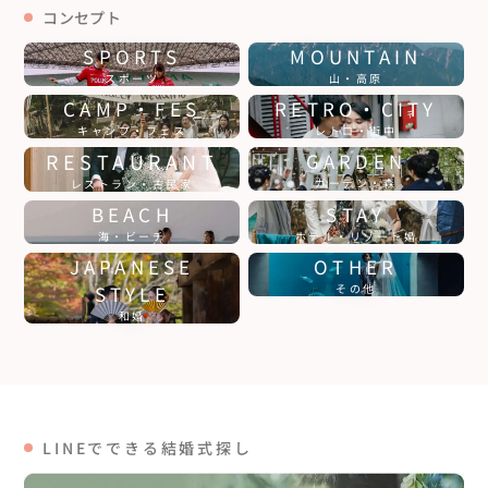
コンセプト
SPORTS
MOUNTAIN
スポーツ
山・高原
CAMP・FES
RETRO・CITY
キャンプ・フェス
レトロ・街中
RESTAURANT
GARDEN
ガーデン・森
レストラン・古民家
BEACH
STAY
海・ビーチ
ホテル・リゾート婚
JAPANESE
OTHER
STYLE
その他
和婚
LINEでできる結婚式探し