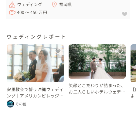
ウェディング
福岡県
400 〜 450 万円
ウェディングレポート
笑顔とこだわりが詰まった、
安里教会で誓う沖縄ウェディ
【
お二人らしいホテルウェディ
ング｜アメリカンビレッジの
よ
ング
レストランパーティー
プ
その他
ン
ン
な