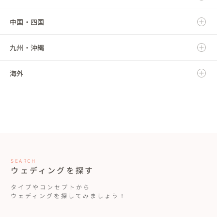
中国・四国
山形県
埼玉県
愛知県
富山県
滋賀県
九州・沖縄
福島県
千葉県
三重県
石川県
京都府
鳥取県
海外
東京都
福井県
大阪府
島根県
福岡県
神奈川県
山梨県
兵庫県
岡山県
佐賀県
海外
長野県
奈良県
広島県
長崎県
和歌山県
山口県
熊本県
SEARCH
ウェディングを探す
徳島県
大分県
タイプやコンセプトから
ウェディングを探してみましょう！
香川県
宮崎県