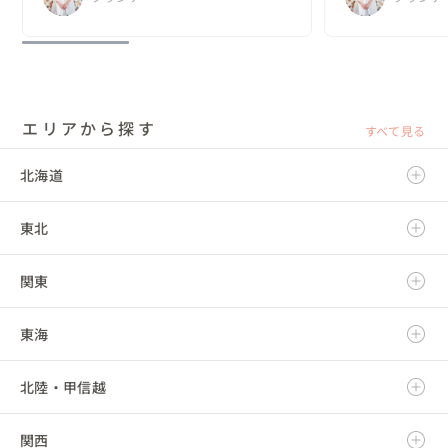
の、ほと...
エリアから探す
すべて見る
北海道
東北
北海道
関東
青森県
東海
岩手県
茨城県
北陸・甲信越
宮城県
栃木県
岐阜県
関西
秋田県
群馬県
静岡県
新潟県