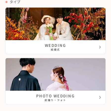
タイプ
愛媛県
鹿児島県
高知県
沖縄県
WEDDING
結婚式
PHOTO WEDDING
前撮り・フォト