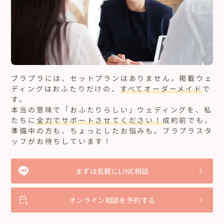
ブラプラには、セットプランはありません。
掲載ウェ
ディングはおふたりだけの、
すべてオーダーメイド
で
す。
本当の意味で「おふたりらしい」ウェディングを、私
たちに
全力でサポートさせてください！
成約前でも、
準備中の方も、ちょっとしたお悩みも。ブラプラスタ
ッフがお待ちしています！
まずは気軽にLINE相談
オンライン相談を予約する