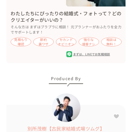
わたしたちにぴったりの結婚式・フォトって？どの
クリエイターがいいの？
そんな方は まずはブラプラに相談！ 元プランナーがおふたりを全力
でサポートします！
見積もり
節約
セカンド
強引な
相談は
確認
裏ワザ
オピニオン
接客ナシ
無料！
まずは、
LINEでお気軽相談
Produced By
別所茂樹【古民家結婚式場ツムグ】