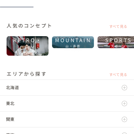
人気のコンセプト
すべて見る
RETRO・
MOUNTAIN
SPORTS
CITY
山・高原
スポーツ
レトロ・街中
エリアから探す
すべて見る
北海道
東北
北海道
関東
青森県