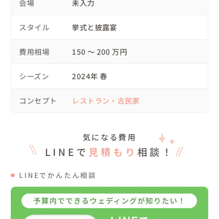
会場
未入力
スタイル
挙式と披露宴
＜当日の流れ＞

費用相場
150 〜 200 万円
ー・ー・ー・ー・ー・ー・ー・ー・ー・ー・ー・ー・ー・
ー

シーズン
2024年 春
08:00 お支度💄

10:00 撮影開始

コンセプト
レストラン・古民家
　　　　手紙でお互いへの想いを伝えてもらう挙式を行い
ました。

13:00 ロケーション撮影

気になる費用
15:00 撮影終了

LINEで
見積もり
相談！
ー・ー・ー・ー・ー・ー・ー・ー・ー・ー・ー・ー・ー・
ー

LINEでかんたん相談
▽こんな人におすすめ

愛をカタチに残すお手伝いをさせてください。
