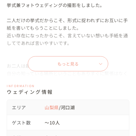
挙式兼フォトウェディングの撮影をしました。

二人だけの挙式だからこそ、形式に捉われずにお互いに手
紙を書いてもらうことにしました。

近い存在になったからこそ、言えていない想いも手紙を通
してであれば言いやすいです。

もっと見る
お二人は最初は緊張されておりましたが、

自分の知っている場所ということもありすぐに緊張はなく
なり、

INFORMATION
すごく楽しんでおられました。

ウェディング情報
古民家宿での撮影を終えたら、河口湖へロケーション撮影
エリア
山梨県
/河口湖
しに行きました。

河口湖から見る富士山は大きく映すことができ、山梨なら
ゲスト数
〜10人
ではの景色を背景に写真を撮ることができました。
