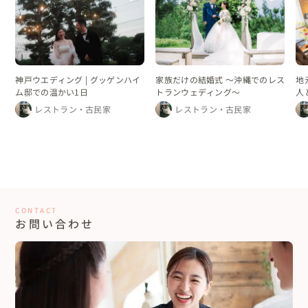
神戸ウエディング | グッゲンハイ
家族だけの結婚式 〜沖縄でのレス
地
ム邸での温かい1日
トランウェディング〜
人
ン
レストラン・古民家
レストラン・古民家
CONTACT
お問い合わせ