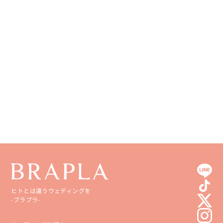
徳島県
大分県
香川県
宮崎県
愛媛県
鹿児島県
高知県
沖縄県
ヒトとは違うウェディングを
-ブラプラ-