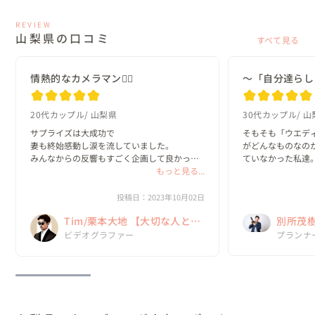
REVIEW
山梨県の口コミ
すべて見る
情熱的なカメラマン❤️‍🔥
～「自分達らし
20代カップル
山梨県
30代カップル
山
サプライズは大成功で

そもそも「ウエデ
妻も終始感動し涙を流していました。

がどんなものなの
みんなからの反響もすごく企画して良かった
ていなかった私達。
なと心から思いました。

もっと見る...
インターネットを
これも栗本さんが一緒になって構成を考え

を調べて、自分た
2日間の撮影、編集してくださったお陰だと本
探していました。

投稿日：2023年10月02日
当に感謝してます。

Tim/栗本大地 【大切な人との
別所茂
私の多くの要望を聞いて下さ...
・素敵なセットの揃
・憧れのリゾート..
時間を未来の私たちに贈る】
ムグ】
プランナ
ビデオグラファー