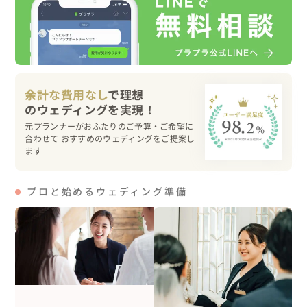
この先、１０年後、２０年後に宝物になる写真は、

着飾っている写真ではなく、ありのままの姿が残っている
ことだと思っております。

ありのままの表情を大切な人と大切な場所で残す。

余計な費用なし
で理想
それこそが【自分たちらしい】ということです。

元プランナーがおふたりのご予算・ご希望に
合わせて おすすめのウェディングをご提案し
お二人の空気感を大切に、会話で盛り上げながら撮影して
ます
いきます

夢はカップル様のお子様の結婚式でも写真を撮ること！ま
プロと始めるウェディング準備
るで親戚のおじさんのように、ご家族に寄り添っていきた
いです!