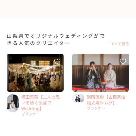
山梨県でオリジナルウェディングがで
きる人気のクリエイター
すべて見る
横田里菜【二人の思
別所茂樹【古民家結
いを紡ぐ原点で
婚式場ツムグ】
Wedding】
プランナー
プランナー