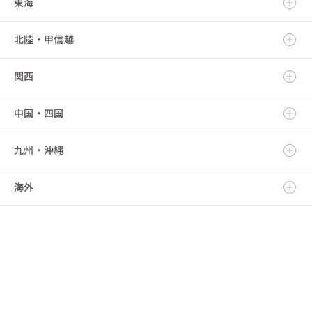
東海
岩手県
茨城県
北陸・甲信越
宮城県
栃木県
岐阜県
関西
秋田県
群馬県
静岡県
新潟県
中国・四国
山形県
埼玉県
愛知県
富山県
滋賀県
九州・沖縄
福島県
千葉県
三重県
石川県
京都府
鳥取県
海外
東京都
福井県
大阪府
島根県
福岡県
神奈川県
山梨県
兵庫県
岡山県
佐賀県
海外
長野県
奈良県
広島県
長崎県
和歌山県
山口県
熊本県