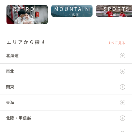
RETRO・
MOUNTAIN
SPORTS
CITY
山・高原
スポーツ
レトロ・街中
エリアから探す
すべて見る
北海道
東北
北海道
関東
青森県
東海
岩手県
茨城県
北陸・甲信越
宮城県
栃木県
岐阜県