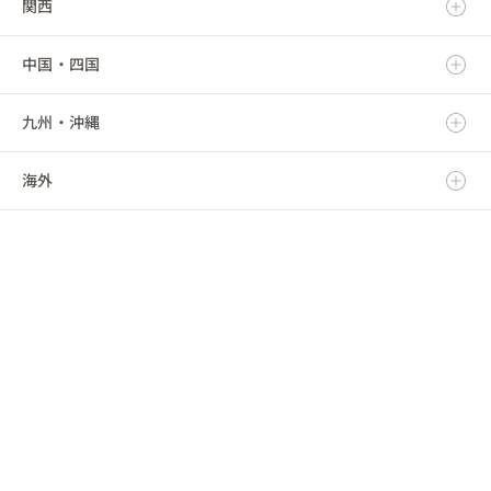
関西
秋田県
群馬県
静岡県
新潟県
中国・四国
山形県
埼玉県
愛知県
富山県
滋賀県
九州・沖縄
福島県
千葉県
三重県
石川県
京都府
鳥取県
海外
東京都
福井県
大阪府
島根県
福岡県
神奈川県
山梨県
兵庫県
岡山県
佐賀県
海外
長野県
奈良県
広島県
長崎県
和歌山県
山口県
熊本県
徳島県
大分県
香川県
宮崎県