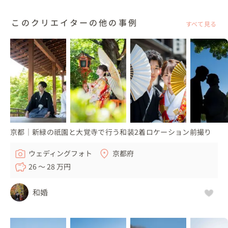
20:00　ご自宅到着、お着替え

20:30　解散

このクリエイターの他の事例
すべて見る
慶野松原海岸でのサンセットを第一優先に時間を調べ、

そこから逆算して全体のスケジュールを調整させて頂きま
した。

今回のスケジュール例が参考になりましたら幸いです。

尚、ワンちゃんも撮影にご参加の場合は、お世話をしてく
ださるご同行者様（ご家族様など）にも一緒にご参加頂く
事が条件となりますので、ご注意ください。

京都｜新緑の祇園と大覚寺で行う和装2着ロケーション前撮り
もちろん、せっかくご家族様にもお越し頂くので皆さん揃
っての記念写真も是非お撮りさせて頂きます＊
ウェディングフォト
京都府
26 〜 28 万円
和婚