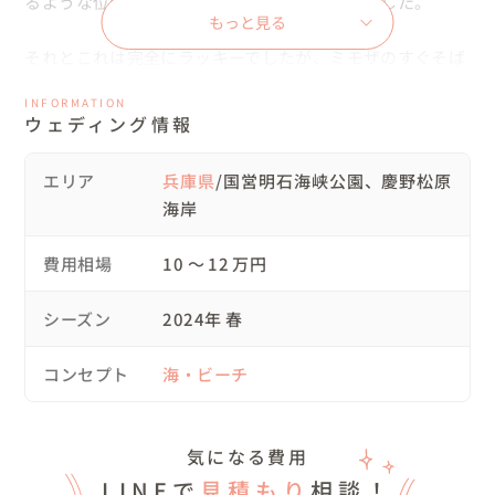
るような位置に立って頂き撮影をさせて頂きました。

もっと見る
それとこれは完全にラッキーでしたが、ミモザのすぐそば
に河津桜が◎職員さんに聞いてみると河津桜の見頃は3月
INFORMATION
上旬ぐらいだったそうです、タイミングを合わせれば3月
ウェディング情報
上旬なら、満開の桜とミモザの両方とで撮影を行う事がで
きそうですね◎

エリア
兵庫県
/国営明石海峡公園、慶野松原
海岸
ミモザゾーンの後は園内の各地でも撮影。

ワンちゃんとのお散歩カットも可愛いので是非ご覧くださ
費用相場
10 〜 12 万円
い。

シーズン
2024年 春
その後、明石海峡公園での撮影を終え、車で約1時間、慶
野松原海岸へ。

コンセプト
海・ビーチ
この日は風が強めの日だったのですが、海辺という事でよ
り暴風となっております。

風が強い時には出来るだけ風向きに逆らわないようなポー
気になる費用
ジングで撮影を進めさせて頂きます。

LINEで
見積もり
相談！