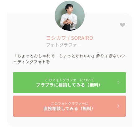
撮影もバッチリです＊

この慶野松原は日本の夕陽百選にも選ばれるほどの景勝地
なんです◎瀬戸内海に沈む夕陽の美しさは是非現地でその
目で見て頂きたいです！

ヨシカワ / SORAIRO
▼お持ち込みを頂いたもの

フォトグラファー
今回、お二人のお衣装はご自身にてご用意をされました。

「ちょっとおしゃれで ちょっとかわいい」飾りすぎないウ
また、ブーケ、ペットのわんちゃんも一緒に参加してくれ
ェディングフォトを
ましたよ◎

▼この日のタイムスケジュールはこちら

このフォトグラファーについて
ブラプラに相談してみる（無料）
10:00　お二人のご自宅でお支度スタート

12:30　お支度完了、車で出発

このフォトグラファーに
直接相談してみる（無料）
14:15　淡路島 国営明石海峡公園到着、撮影スタート

15:45　撮影完了、車で移動

17:00　慶野松原海岸到着、撮影再開

18:10　撮影完了、帰路へ
