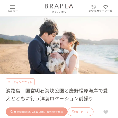
メニュー
閲覧履歴
ライク一覧
ウェディングフォト
淡路島｜国営明石海峡公園と慶野松原海岸で愛
犬とともに行う洋装ロケーション前撮り
兵庫県国営明石海峡公園、慶野松原海岸
海・ビーチ