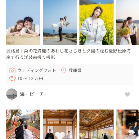
淡路島｜菜の花満開のあわじ花さじきと夕陽の沈む慶野松原海
岸で行う洋装前撮り撮影
ウェディングフォト
兵庫県
10 〜 12 万円
海・ビーチ