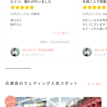
ひとつ、憧れが叶いました
夫婦二人で感動
20代カップル
兵庫県
20代カップル
兵
吉川さん

お忙しいなかお写
裕子さん

がとうございます♡
もう…どれも良い
今日は本当にありがとうございました。

もっと見る...
見しました

お二人とも優しくて楽しくて、撮影慣れして
海辺も夕日も夜景
いない私たちでしたが、すぐにリラックスで
だけて幸せです。
投稿日：2025年09月30日
き心から楽しい時間を過ごさせていただきま
データをいただけて
ヨシカワ / SORAIRO
ヨシカワ 
した

ちょうど今、ウェルカ
また、念願だった神戸と淡路島の前撮りがで
フォトグラファー
フォトグ
き、夢が一気に叶いました...
兵庫県のウェディング人気スポット
すべて見る