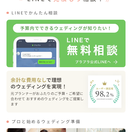
私たちSORAIROの撮影にはヘアメイクスタッフの裕子が
常に側に付いていてくれるのでヘアセットが乱れてしまっ
LINEでかんたん相談
てもサッと手直しに入らせて頂けますよ◎

海辺ではサンセットまでの撮影をご希望でしたので、良き
時間に海に到着するようにスケジューリングをさせて頂き
ました。

西日の柔らかい雰囲気が綺麗ですね＊

うっすら雲が出ているので空全体がまどろんだ色味に。こ
のぐらいの空の色味がエモくて個人的には好きです。

余計な費用なし
で理想
風の影響もあり体感温度的に寒い1日だったと思います
が、それ以上に楽しそうな表情で写ってくださり感謝です
元プランナーがおふたりのご予算・ご希望に
＊

合わせて おすすめのウェディングをご提案し
素敵な1日をありがとうございました！

ます
▼撮影場所選びの経緯

プロと始めるウェディング準備
1.国営明石海峡公園
