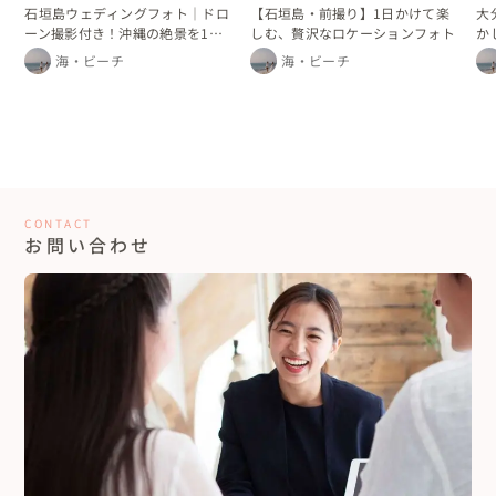
石垣島ウェディングフォト｜ドロ
【石垣島・前撮り】1日かけて楽
大
ーン撮影付き！沖縄の絶景を1日
しむ、贅沢なロケーションフォト
か
かけて巡るフォトプラン
海・ビーチ
海・ビーチ
CONTACT
お問い合わせ