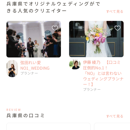
兵庫県でオリジナルウェディングがで
きる人気のクリエイター
すべて見る
伊藤 綾乃 【口コミ
弦田れい愛
圧倒的No.1！
NO1_WEDDING
「NO」とは言わない
プランナー
ウェディングプランナ
ー！】
プランナー
REVIEW
兵庫県の口コミ
すべて見る