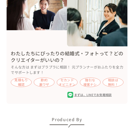
今回は「淡路島で撮影をしたい！」というご希望から、お
話をお伺いさせて頂き、お二人の希望に近い撮影スポット
をいくつかご提案させて頂きました。

その中から、ワンちゃんとの撮影も可能で春らしい自然た
っぷりな国営明石海峡公園をお選びくださりました。

撮影場所の許可申請は基本的にはカメラマンより行わせて
頂きますので、今回も吉川にて申請手続きを行わせて頂き
わたしたちにぴったりの結婚式・フォトって？どの
ました◎

クリエイターがいいの？
※国営明石海峡公園は、国営という事もあり厳格な撮影許
そんな方は まずはブラプラに相談！ 元プランナーがおふたりを全力
可判断を行われます。申請書の提出も3〜4週間前までが期
でサポートします！
限となりますので、こちらで撮影をしてみたいなと思われ
見積もり
節約
セカンド
強引な
相談は
た方は念の為お早めにご相談くださいね。

確認
裏ワザ
オピニオン
接客ナシ
無料！
まずは、
LINEでお気軽相談
2.慶野松原海岸

明石海峡公園と併せて海でも撮影をご希望でしたので、私
たちの撮影場所としては人気すぎてお馴染みとなっている
Produced By
慶野松原海岸をご提案。

この海は淡路島の西側に面した位置にあるのでサンセット