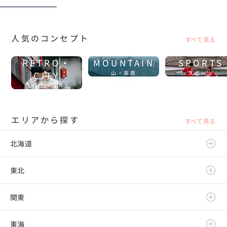
人気のコンセプト
すべて見る
RETRO・
MOUNTAIN
SPORTS
CITY
山・高原
スポーツ
レトロ・街中
エリアから探す
すべて見る
北海道
東北
北海道
関東
青森県
東海
岩手県
茨城県