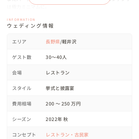
は極力ミニマムに。

INFORMATION
ゲストとの会話や食事でレストラン内は終始笑顔と笑い声
ウェディング情報
でにぎわっていました。

エリア
長野県
/軽井沢
【ワインボックスセレモニー】では、中座中にゲストに2
人あての手紙を書いていただき、お手紙をワインボックス
ゲスト数
30〜40人
に入れてもらい仕上げに2人がワインを入れて封をしてい
ただきました。

会場
レストラン
10年後の結婚式の日に、開封し皆様からのお手紙を2人で
ワインを飲みながら見る宣言をし、より会場内を温かな空
スタイル
挙式と披露宴
気で包み込みました。

費用相場
200 〜 250 万円
また、引き出物もゲストに好きなものを選んでもらいた
い！という想いから、ギフトマルシェをセレクト。

シーズン
2022年 秋
何種類ものギフトを用意して、ゲストの方に好きなものを
選んで頂きました。

コンセプト
レストラン・古民家
とっても大好評で【ガーデンギフトマルシェ】の時間も素