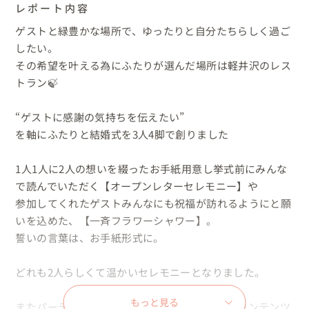
レポート内容
ゲストと緑豊かな場所で、ゆったりと自分たちらしく過ご
したい。

その希望を叶える為にふたりが選んだ場所は軽井沢のレス
トラン🍃

“ゲストに感謝の気持ちを伝えたい”

を軸にふたりと結婚式を3人4脚で創りました

1人1人に2人の想いを綴ったお手紙用意し挙式前にみんな
で読んでいただく【オープンレターセレモニー】や

参加してくれたゲストみんなにも祝福が訪れるようにと願
いを込めた、【一斉フラワーシャワー】。

誓いの言葉は、お手紙形式に。

どれも2人らしくて温かいセレモニーとなりました。

もっと見る
またパーティはゲストとの時間を大切に考え、コンテンツ