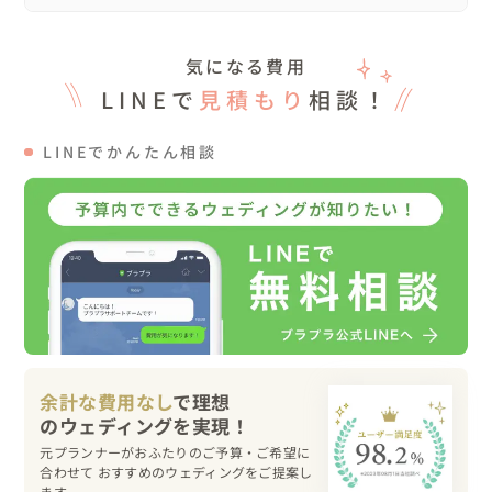
敵な時間になりました。

気になる費用
2人がゲストの事を大切にしているからこそ

LINEで
見積もり
相談！
ゲストからも愛されていて、家族からも愛されている2人
のとても愛のある結婚式。

LINEでかんたん相談
本当に素敵な時間でした。

2人のお手伝いが出来てとても光栄に思っています。

頼ってくれて任せてくれてありがとうございました！
余計な費用なし
で理想
元プランナーがおふたりのご予算・ご希望に
合わせて おすすめのウェディングをご提案し
ます