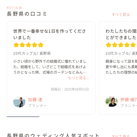
REVIEW
長野県の口コミ
すべて見る
世界で一番幸せな1日を作ってくださ
わたしたちの理
いました
とができました
20代カップル
長野県
20代カップル
長
小さい頃から野外での結婚式に憧れていまし
親身になって話を
た。結婚をして、いざどこで結婚式をあげよ
更や申し出にも柔
うかとなった時、式場のガーデンなどみんな
たしたちの理想の
と同じは惹かれないし、自由度も限られてい
もっと見る...
ました！

るだろうなと思い、普段結婚式場ではない場
わたしたち夫婦だ
所である、湖のキャンプ場や公園などを候補
もらえた、素敵な一
投稿日：2025年08月02日
にあげまし...
加藤 渚
伊藤 綾
感謝です(*´ω｀*)

ありがとうござい
プランナー
No.1
プランナ
ウェデ
長野県のウェディング人気スポット
すべて見る