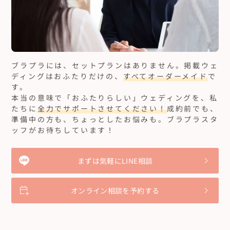
ブラプラには、セットプランはありません。
掲載ウェ
ディングはおふたりだけの、
すべてオーダーメイド
で
す。
本当の意味で「おふたりらしい」ウェディングを、私
たちに
全力でサポートさせてください！
成約前でも、
準備中の方も、ちょっとしたお悩みも。ブラプラスタ
ッフがお待ちしています！
まずは気軽にLINE相談
オンライン相談を予約する