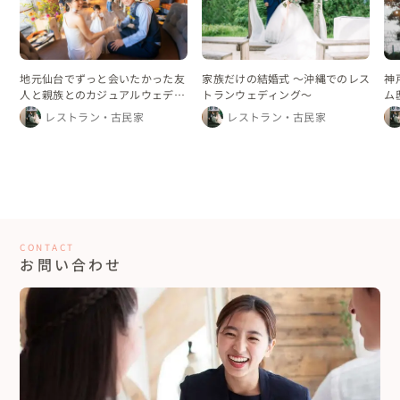
地元仙台でずっと会いたかった友
家族だけの結婚式 〜沖縄でのレス
神
人と親族とのカジュアルウェディ
トランウェディング〜
ム
ング
レストラン・古民家
レストラン・古民家
CONTACT
お問い合わせ