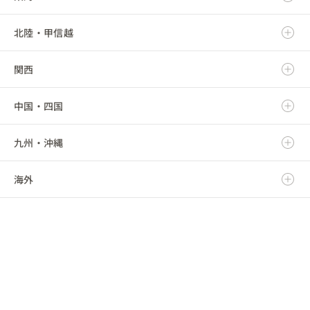
北陸・甲信越
宮城県
栃木県
岐阜県
関西
秋田県
群馬県
静岡県
新潟県
中国・四国
山形県
埼玉県
愛知県
富山県
滋賀県
九州・沖縄
福島県
千葉県
三重県
石川県
京都府
鳥取県
海外
東京都
福井県
大阪府
島根県
福岡県
神奈川県
山梨県
兵庫県
岡山県
佐賀県
海外
長野県
奈良県
広島県
長崎県
和歌山県
山口県
熊本県