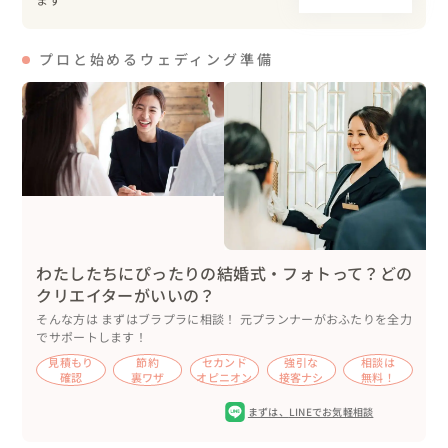
プロと始めるウェディング準備
わたしたちにぴったりの結婚式・フォトって？どの
クリエイターがいいの？
そんな方は まずはブラプラに相談！ 元プランナーがおふたりを全力
でサポートします！
見積もり
節約
セカンド
強引な
相談は
確認
裏ワザ
オピニオン
接客ナシ
無料！
まずは、
LINEでお気軽相談