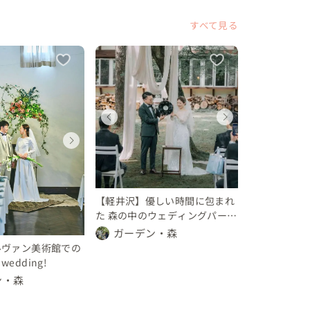
すべて見る
ディング
ェディング
ウェディング
ウェディング
ウェディ
ウェデ
県
野県
茨城県
長野県
茨城県
長野県
ディング
ウェディング
ウェデ
〜 200 万円
 〜 200 万円
150 〜 200 万円
150 〜 200 万円
150 〜 2
150 〜
県
長野県
長野県
 〜 500 万円
450 〜 500 万円
450 〜 
【軽井沢】優しい時間に包まれ
た 森の中のウェディングパーテ
ィ
ガーデン・森
ルヴァン美術館での
edding!
ン・森