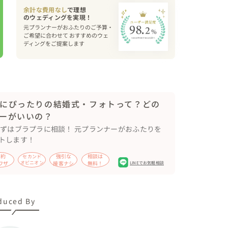
余計な費用なし
で理想
元プランナーがおふたりのご予算・
ご希望に合わせて おすすめのウェ
ディングをご提案します
にぴったりの結婚式・フォトって？どの
ーがいいの？
まずはブラプラに相談！ 元プランナーがおふたりを
トします！
節約
強引な
相談は
セカンド
ワザ
オピニオン
接客ナシ
無料！
LINEでお気軽相談
duced By