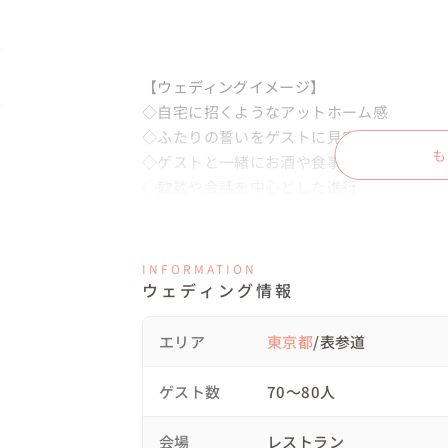
【ウェディングイメージ】

◇自宅に招くようなアットホーム感

◇ふたりの誓いをゲストに見守って頂く

も
◇ゲストと一緒にお酒や食事を楽しむ

◇歓談や会話を中心とした進行

◇両親への感謝の気持ちを伝える場

◇ふたりが大好きなお酒を思う存分ふるまえ
◇美味しい食事でおもてなし

INFORMATION
◇ふたりらしいお洒落なコーディネート
ウェディング情報
エリア
東京都
/表参道
ゲスト数
70〜80人
会場
レストラン