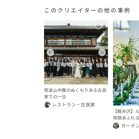
このクリエイターの他の事例
ェディング
ウェディング
ウェディング
ウェ
ウ
城県
茨城県
長野県
茨城
長
ウェディング
ウェディング
ウェ
0 〜 200 万円
150 〜 200 万円
150 〜 200 万円
150 
150
長野県
長野県
長野
50 〜 500 万円
450 〜 500 万円
450
筑波山中腹のぬくもりある古民
家での一日
レストラン・古民家
【軽井沢】
笑顔あふれるw
ガーデ