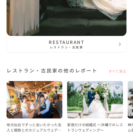
RESTAURANT
レストラン・古民家
レストラン・古民家の他のレポート
すべて見る
地元仙台でずっと会いたかった友
家族だけの結婚式 〜沖縄でのレス
神
人と親族とのカジュアルウェディ
トランウェディング〜
ム