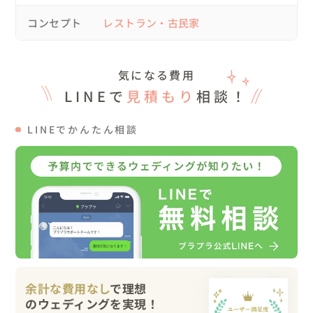
ギフトマルシェで6種類のギフトを用意して、ゲストの方
コンセプト
レストラン・古民家
に自由に選んで頂きました。

映像ではおふたりの人生の軌跡と、家族としての10年間を
気になる費用
皆で一緒に振り返りました。

LINEで
見積もり
相談！
そして・・新郎から新婦へ結婚10年のサプライズプレゼン
トも。2人とも涙されていてとっても感動的なシーンとな
LINEでかんたん相談
りました。

退場は花道を作って頂き賑やかな退場を。

10年前の約束を叶えて、家族の絆と愛を深く感じる事の出
来た1日でした。

10年前からのお友達も、夫婦となってからのお友達も、み
んな家族の事が大好きで、2人と家族のことが大好きで、
心の底から応援しているのがとても伝わってきて、家族っ
て素敵だな。4人を見ていて素直にそう感じました。

余計な費用なし
で理想
大切な大切な10周年のバウリニューアルウェディングパー
ティのお手伝いが出来て本当に幸せでした！
