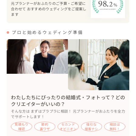
元プランナーがおふたりのご予算・ご希望に
これからの10年も家族にとって幸せな出来事が沢山訪れる
合わせて おすすめのウェディングをご提案し
10年になりますように。

ます
ずっとずっと幸せに！

プロと始めるウェディング準備
Ｔファミリーの事が大好きです＾＾
わたしたちにぴったりの結婚式・フォトって？どの
クリエイターがいいの？
そんな方は まずはブラプラに相談！ 元プランナーがおふたりを全力
でサポートします！
見積もり
節約
セカンド
強引な
相談は
確認
裏ワザ
オピニオン
接客ナシ
無料！