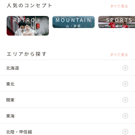
人気のコンセプト
すべて見る
RETRO・
MOUNTAIN
SPORTS
CITY
山・高原
スポーツ
レトロ・街中
エリアから探す
すべて見る
北海道
東北
北海道
関東
青森県
東海
岩手県
茨城県
北陸・甲信越
宮城県
栃木県
岐阜県