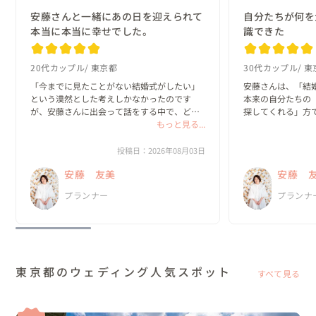
安藤さんと一緒にあの日を迎えられて
自分たちが何を
本当に本当に幸せでした。
識できた
20代カップル
東京都
30代カップル
東
「今までに見たことがない結婚式がしたい」
安藤さんは、「結
という漠然とした考えしかなかったのです
本来の自分たちの
が、安藤さんに出会って話をする中で、どん
探してくれる」方で
な一日にしたいのか？がどんどん具体的にな
もっと見る...
っていきました。

私たちは、既存の
と実際のプロセス
投稿日：2026年08月03日
何より嬉しかったのは、私達がやりたいと思
っていました。

安藤 友美
安藤 
ったことを、安藤さんは「何として...
新郎・新婦に招待
プランナー
プランナ
の、ほと...
東京都のウェディング人気スポット
すべて見る