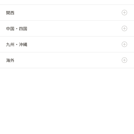
関西
秋田県
群馬県
静岡県
新潟県
中国・四国
山形県
埼玉県
愛知県
富山県
滋賀県
九州・沖縄
福島県
千葉県
三重県
石川県
京都府
鳥取県
海外
東京都
福井県
大阪府
島根県
福岡県
神奈川県
山梨県
兵庫県
岡山県
佐賀県
海外
長野県
奈良県
広島県
長崎県
和歌山県
山口県
熊本県
徳島県
大分県