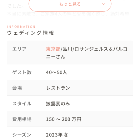
もっと見る
でした。

本当に素敵で、ご家族4人の絆と愛を強く感じ、絶対希望
を叶えて差し上げたいと思いご一緒に準備を進めていきま
INFORMATION
した。

ウェディング情報
まずは会場探しからスタート。オシャレでカジュアルでゲ
エリア
東京都
/品川/ロサンジェルス＆バルコ
ストの方との距離も近く料理も美味しくて・・・すべての
ニーさん
条件がピッタリだったのが品川のロサンジェルス＆バルコ
ニーさんでした。会場さんも素敵なおふたりの想いに共感
ゲスト数
40〜50人
してくださり、親身になって準備のお手伝いをしてくださ
いました。

会場
レストラン
パーティの内容はとことん楽しく！！

スタイル
披露宴のみ
パーティ入場は長男の大好きなウルトラマンのテーマソン
グで、ウルトラマンの仮面をつけて♪

費用相場
150 〜 200 万円
ケーキ入刀のかわりにローストビーフにナイフを♪

セカンドバイト(ファーストバイトは10年前行っているの
シーズン
2023年 冬
で・・)はお子様にもお裾分け♪
