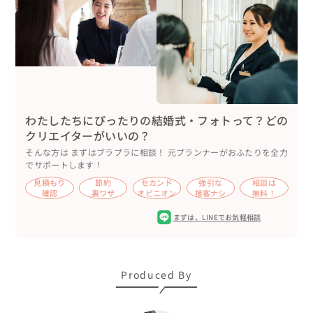
わたしたちにぴったりの結婚式・フォトって？どの
クリエイターがいいの？
そんな方は まずはブラプラに相談！ 元プランナーがおふたりを全力
でサポートします！
見積もり
節約
セカンド
強引な
相談は
確認
裏ワザ
オピニオン
接客ナシ
無料！
まずは、
LINEでお気軽相談
Produced By