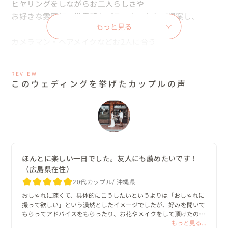
ヒヤリングをしながらお二人らしさや

お好きな雰囲気・世界観をプランナーからご提案し、

もっと見る
カメラマン・ヘアメイクなどお2人に合う

素晴らしいクリエイターをキャスティングして

カタチにいたします。
REVIEW
このウェディングを挙げたカップルの声
ほんとに楽しい一日でした。友人にも薦めたいです！
（広島県在住）
20代カップル
沖縄県
おしゃれに疎くて、具体的にこうしたいというよりは「おしゃれに
撮って欲しい」という漠然としたイメージでしたが、好みを聞いて
もらってアドバイスをもらったり、お花やメイクをして頂けたので
大満足でした( ˆ ˆ )

もっと見る...