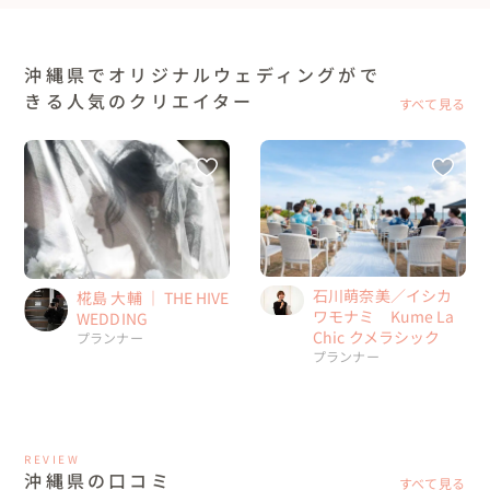
沖縄県でオリジナルウェディングがで
きる人気のクリエイター
すべて見る
石川萌奈美／イシカ
椛島 大輔 ｜ THE HIVE
ワモナミ Kume La
WEDDING
Chic クメラシック
プランナー
プランナー
REVIEW
沖縄県の口コミ
すべて見る