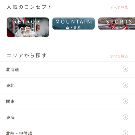
人気のコンセプト
すべて見る
RETRO・
MOUNTAIN
SPORTS
CITY
山・高原
スポーツ
レトロ・街中
エリアから探す
すべて見る
北海道
東北
北海道
関東
青森県
東海
岩手県
茨城県
北陸・甲信越
宮城県
栃木県
岐阜県