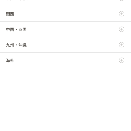
関西
秋田県
群馬県
静岡県
新潟県
中国・四国
山形県
埼玉県
愛知県
富山県
滋賀県
九州・沖縄
福島県
千葉県
三重県
石川県
京都府
鳥取県
海外
東京都
福井県
大阪府
島根県
福岡県
神奈川県
山梨県
兵庫県
岡山県
佐賀県
海外
長野県
奈良県
広島県
長崎県
和歌山県
山口県
熊本県
徳島県
大分県