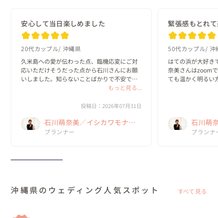
安心して当日楽しめました
緊張感もとれて
20代カップル
沖縄県
50代カップル
沖
久米島への愛が伝わった点、臨機応変にご対
はての浜が大好き
応いただけそうだった点から石川さんにお願
奈美さんはzoom
いしました。知らないことばかりで不安でし
ても温かく明るい
たが、丁寧に回答してくださり安心して当日
もっと見る...
た✨梅雨明けと同
を迎えることができました。風は強かったで
に楽しかったです
すが、なんとかお天気にも恵まれて素敵な思
敵に仕上げてくださ
投稿日：2026年07月31日
い出になり...
萌奈美さんから...
石川萌奈美／イシカワモナ
石川萌
ミ Kume La Chic クメラシッ
プランナー
ミ Kum
プランナ
ク
ク
沖縄県のウェディング人気スポット
すべて見る