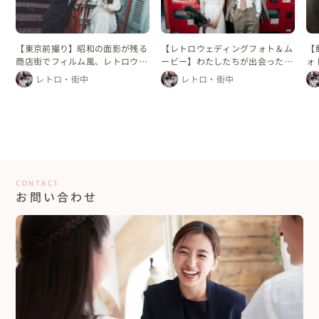
【東京前撮り】昭和の面影が残る
【レトロウェディングフォト＆ム
【
商店街でフィルム風、レトロウェ
ービー】わたしたちが出会った街
ォ
ディングフォト
で
前
レトロ・街中
レトロ・街中
CONTACT
お問い合わせ