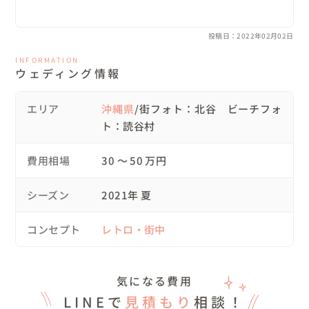
普段撮られられていないので当日は緊張しっぱなしで、大丈夫かな
ーと不安でしたが、スタッフの方もカメラマンの方皆さん優しくて
投稿日：2022年02月02日
ほんとに楽しい一日でした。

ドライにしていただいたブーケは今も大事に飾ってます！

INFORMATION
ウェディング情報
写真もとても早く仕上げていただいたり、コロナ禍で日程調整など
ご無理を言いましたが、スタッフの皆様にたくさんご協力いただ
き、感謝です。ありがとうございました。友人にも薦めたいです！
エリア
沖縄県
/街フォト：北谷 ビーチフォ
ト：読谷村
費用相場
30 〜 50 万円
シーズン
2021年 夏
コンセプト
レトロ・街中
気になる費用
LINEで
見積もり
相談！