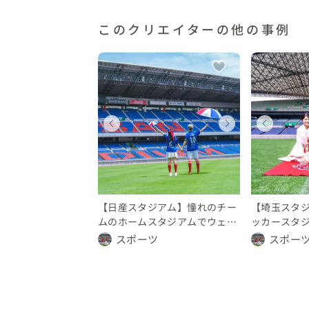
このような二人だけの妄想の世界を現実に
このクリエイターの他の事例
なのかもしれませんね。
ェディングフォト
ウェディングフォト
ウェディングフォト
ウェディングフォト
ウェディングフォト
ウェ
ウェ
ウ
奈川県
埼玉県
神奈川県
埼玉県
埼玉県
神奈
埼玉
埼
10 万円
 10 万円
〜 10 万円
〜 10 万円
〜 10 万円
〜 10
〜 1
〜 
【日産スタジアム】憧れのチー
【埼玉スタ
ムのホームスタジアムでウェデ
ッカースタ
ィングフォト⚽💐
ウェディン
スポーツ
スポー