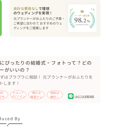
ピッチ以外のロケーション優先度の高いものから撮っ
余計な費用なし
で理想
元プランナーがおふたりのご予算・
影開始）

ご希望に合わせて おすすめのウェ
ディングをご提案します
+-+-+-+-+-+-+-+-+-+-+-+-+

にぴったりの結婚式・フォトって？どの
ーがいいの？
まずはブラプラに相談！ 元プランナーがおふたりを
ー、フラッシュインタビューゾーン を効率よく周
トします！
節約
強引な
相談は
セカンド
ワザ
オピニオン
接客ナシ
無料！
LINEでお気軽相談
回している間は、おふたりはもちろん、両家のご両
duced By