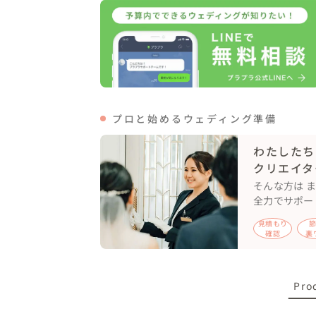
11:30 受付など諸々終わって撮影開始（
ていく）

12:00 ピッチイン

13:00 ピッチアウト （残りのロケーション撮
14:00 撮影終了して片付け開始

14:30 スタジアム退場、外観で撮影

14:40 完全に終了

プロと始めるウェディング準備
-+-+-+-+-+-+-+-+-+-+-+-+-+-+-+-+-+-+-+-+-+-+-
わたしたち
クリエイタ
そんな方は 
ピッチ、観客席、ピッチサイド、選手ロッカ
全力でサポー
って撮影を行っていきました！

見積もり
確認
裏
観客席から旗長である新郎さんが旗を振り
親、アシスタントの女の子には

Pro