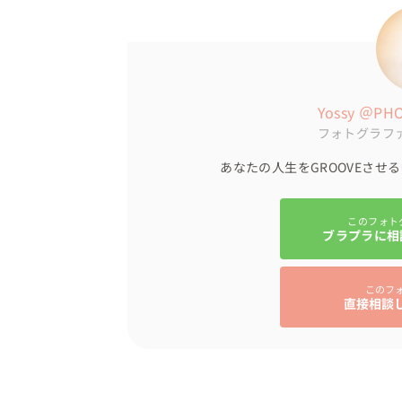
「おめでとぉうーーーーーーー！！」

Yossy ＠PH
フォトグラフ
と、雰囲気づくりのためにひたすら声を張り
あなたの人生をGROOVEさせ
このフォト
ブラプラに相
スポーツとウェディングはライトの当て方
このフ
加減が私にとっても新鮮で、

直接相談
納品時には「やりたいことが全部できて大満