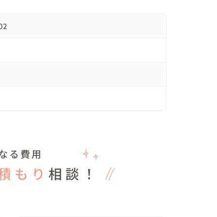
で、ドレスやヘアメイクはご自身で用意、準備さ
02
るのは1hのみということなので、事前にマストで
グ。

のような組み方をしてみました！

なる費用
+-+-+-+-+-+-+-+-+-+-+-+-+

積もり
相談！
間です。12:00～13:00はピッチ内での撮影 1h＞
