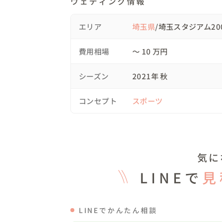
ウェディング情報
すべて自分たちで行うと決められていたよう
れてきました。

エリア
埼玉県
/埼玉スタジアム20
費用相場
〜 10 万円
撮影時間は3ｈ、そのうちフィールドに立て
シーズン
2021年 秋
撮りたい場所、ポージングを入念にヒアリン
コンセプト
スポーツ
このような事から当日のスケジュールは以下
気に
-+-+-+-+-+-+-+-+-+-+-+-+-+-+-+-+-+-+-+-+-+-+-
LINEで
見
＜11:30～14:30 計3h ※準備片付け込みの時
11:10 レストプラザ入り口にて集合＞受付

LINEでかんたん相談