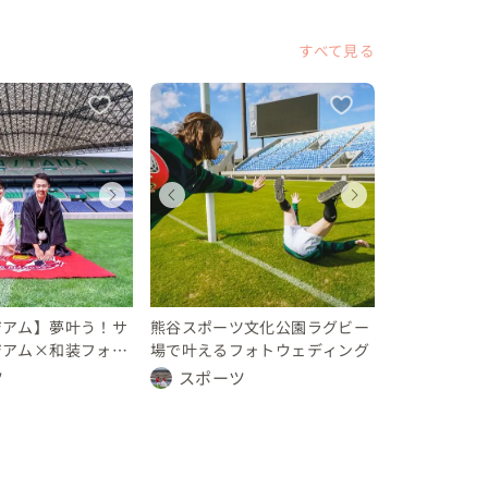
できるのが、フォトウェディングのすてきなところ
すべて見る
ディングフォト
ディングフォト
ェディングフォト
ウェディングフォト
ウェディングフォト
ウェディングフォト
ウェディ
ウェデ
ウェデ
川県
県
玉県
神奈川県
埼玉県
埼玉県
神奈川県
埼玉県
埼玉県
 万円
0 万円
10 万円
〜 10 万円
〜 10 万円
〜 10 万円
〜 10 万
〜 10 
〜 10
ジアム】夢叶う！サ
熊谷スポーツ文化公園ラグビー
ジアム×和装フォト
場で叶えるフォトウェディング
グ
ツ
スポーツ