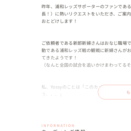
昨年、浦和レッズサポーターのファンであ
長！）に熱いリクエストをいただき、ご案内
おとどけします！

ご依頼者である新郎新婦さんはおなじ職場
動である浦和レッズ戦の観戦に新婦さんが
てきたようです！

（なんと全国の試合を追いかけまわってるそう
私、Yossyのことは「このカメラマンさん
も
う、、、」

ということでご指名いただけたようです！！
INFORMATION