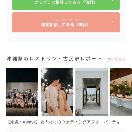
ブラプラに相談してみる（無料）
💍タイムスケジュール

09:00　会場入り　受付セッティング・新郎様は搬入作業
など

このプランナーに
10:00　お仕度

直接相談してみる（無料）
14:00　撮影　

13:00　挙式リハーサル

14:00　人前挙式

14:30　ウェルカムパーティ―

沖縄県のレストラン・古民家レポート
すべて見る
15:00　受付

15:30　披露宴開始

18:00　お開き

💍準備されたもの

・プロフィールブック・エスコートカード・テーブルガイ
ド

・ウェルカムコーナー

・衣裳、ヘアメイクさん、カメラマンさん、フローリスト
【沖縄・Awayk】友人だけのウェディングアフターパーティー
さんなど全てこちらでご用意
