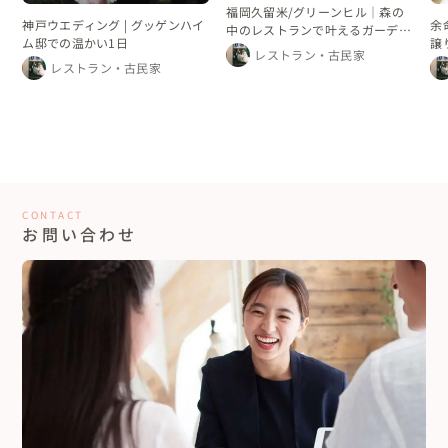
福岡久留米/グリーンヒル｜森の
神戸ウエディング | グッゲンハイ
余
中のレストランで叶えるガーデン
ム邸での温かい1日
譲
ウェディング
レストラン・古民家
レ
レストラン・古民家
CONTACT
お問い合わせ