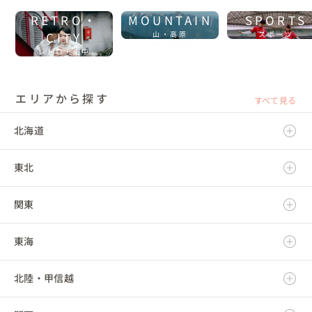
RETRO・
MOUNTAIN
SPORTS
CITY
山・高原
スポーツ
レトロ・街中
エリアから探す
すべて見る
北海道
東北
北海道
関東
青森県
東海
岩手県
茨城県
北陸・甲信越
宮城県
栃木県
岐阜県