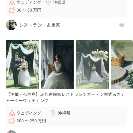
ウェディング
沖縄県
30 〜 50 万円
💍こんな人におすすめ

・おふたりの出身地の違いにより、開催スタイルに悩まれ
レストラン・古民家
ている方。アクセスや立地条件なども考慮して開催場所、
開催スタイルを選定します。

・沖縄でのウェディングを希望されている方。

海が見える場所でも、見え方は施設によって違います。ふ
たりの希望を伺いながらぴったりな施設の提案をします😄

沖縄を選ばれた理由を伺いながら、沖縄だからこそできる
オリジナルのウェディングをご提案します！ 生まれも育ち
も沖縄である私にお任せください✨
【沖縄・石垣島】赤瓦古民家レストランでガーデン挙式＆カチ
ャーシーウェディング
ウェディング
沖縄県
200 〜 250 万円