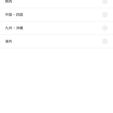
関西
秋田県
群馬県
静岡県
新潟県
中国・四国
山形県
埼玉県
愛知県
富山県
滋賀県
九州・沖縄
福島県
千葉県
三重県
石川県
京都府
鳥取県
海外
東京都
福井県
大阪府
島根県
福岡県
神奈川県
山梨県
兵庫県
岡山県
佐賀県
海外
長野県
奈良県
広島県
長崎県
和歌山県
山口県
熊本県
徳島県
大分県
香川県
宮崎県