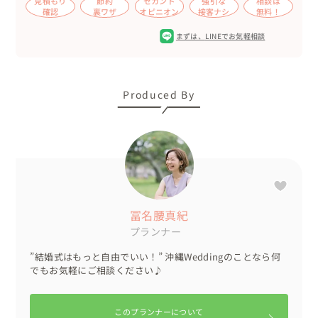
見積もり
節約
セカンド
強引な
相談は
パーティーでは、沖縄の方も県外の方もみんなでカチャー
確認
裏ワザ
オピニオン
接客ナシ
無料！
シーを踊りました。

まずは、
LINEでお気軽相談
沖縄では、お開きの退場時に300名でもアーチを作って退
場します。その楽しさを新婦様にも味わってほしいと実施
しました。

Produced By
実は、新郎のお母様は、沖縄のホテルにお勤めで、これま
で多くの結婚式をご覧になってました。

そんなお母様から、「こんな結婚式は初めてで、沖縄でこ
んなに自由にウェディングができることを知ってほしいか
ら、冨名腰さんのことをもっと広めます！」と嬉しいお言
葉をいただき、胸がいっぱいになりました。

冨名腰真紀
さらに、県外のゲストの方からは、「もう1回結婚式がで
プランナー
きるなら沖縄で冨名腰さんにお願いしてやりたい。」

「こんなに温かくて楽しくて、夕日はうっとりするほど美
”結婚式はもっと自由でいい！” 沖縄Weddingのことなら何
しく、今日は心底幸せでしたと」おっしゃっていただきま
でもお気軽にご相談ください♪
した。

このプランナーについて