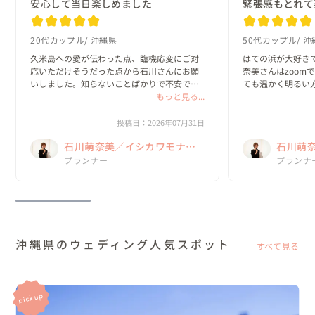
安心して当日楽しめました
緊張感もとれて
20代カップル
沖縄県
50代カップル
沖
久米島への愛が伝わった点、臨機応変にご対
はての浜が大好き
応いただけそうだった点から石川さんにお願
奈美さんはzoom
いしました。知らないことばかりで不安でし
ても温かく明るい
たが、丁寧に回答してくださり安心して当日
もっと見る...
た✨梅雨明けと同
を迎えることができました。風は強かったで
に楽しかったです
すが、なんとかお天気にも恵まれて素敵な思
敵に仕上げてくださ
投稿日：2026年07月31日
い出になり...
萌奈美さんから...
石川萌奈美／イシカワモナ
石川萌
ミ Kume La Chic クメラシッ
プランナー
ミ Kum
プランナ
ク
ク
沖縄県のウェディング人気スポット
すべて見る