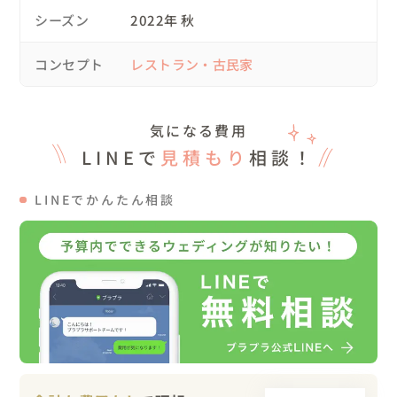
無事にお天気にも恵まれ、ウェディングドレスでサンセッ
シーズン
2022年 秋
トでの撮影も叶いました❤

コンセプト
レストラン・古民家
💍コンセプトや大切にした想い

・大好きな人たちと、心の底から思いっきり楽しみたい！

・沖縄のあたたかさを、県外の方にも体感してもらいた
気になる費用
い！

LINEで
見積もり
相談！
・コロナ禍で、結婚式の前日にしか両家の顔合わせができ
ないという状況だったので、結婚式を通して、両家の絆を
LINEでかんたん相談
深めたい。

・なかなか会えなかったみなさんに、自分たちのことを知
ってほしい。

「沖縄で私たちは幸にしているから安心してね」という想
いが伝わるような機会にしたい。

💍コーディネートや演出

レストランは、もともとブルー系の配色が多い会場でし
た。
