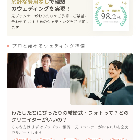
余計な費用なし
で理想
新婦様がご希望のテラコッタカラーのコーディネ―トにす
るために、新郎様がお父様と一緒に、会場内に常設されて
元プランナーがおふたりのご予算・ご希望に
いる絵を隠すための枠を、DIYしてくださいました。

合わせて おすすめのウェディングをご提案し
ます
また、新郎様は釣りがご趣味だったので、ブートニアには
お好みのルアーを仕込んだり、ケーキカットではなく、フ
プロと始めるウェディング準備
ァーストフィッシングを🐠

各テーブルには、魚釣りのフィッシングゲーム大会を開催
し、1分で何匹つれるかというゲームで大人も子供も大盛
り上がり🎉

そして、おふたりには愛犬2匹の家族がいますが、レスト
ランは立ち入りNGのため、クッションにして時計を首に
巻いて渡し役を(リングドックならぬウォッチドッグ)。結
婚証明書は、肉球スタンプを事前に押しておき、おふたり
わたしたちにぴったりの結婚式・フォトって？どの
が当日サインをしました🐕

クリエイターがいいの？
そんな方は まずはブラプラに相談！ 元プランナーがおふたりを全力
でサポートします！
💍当日の様子
