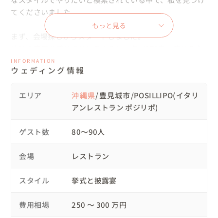
てくださいました。

もっと見る
まず、会場探しからスタートしました。

沖縄の空気を感じて頂けるように、海が270度見渡せる会
場で、最上階にはルーフトップバーがあり、テラスも利用
INFORMATION
ウェディング情報
できるイタリアンレストランをご提案しました。おふたり
も自分たちだけでは探しきれなかったと、喜んでください
エリア
沖縄県
/豊見城市/POSILLIPO(イタリ
ました😄

アンレストラン ポジリポ)
💍おふたりからのリクエスト

ゲスト数
80〜90人
・衣装は3着(ウェディングドレス・カラードレス・琉裳)着
たい👗　

会場
レストラン
・ウェディングドレスの時に、サンセットの写真を撮りた
い。

スタイル
挙式と披露宴
ご要望を叶えるために、人前挙式にてカラードレスを着
用。人前挙式なので、「ウェディングドレスしかだめ」と
費用相場
250 〜 300 万円
いった決まりはないことを説明しご安心いただきました。
