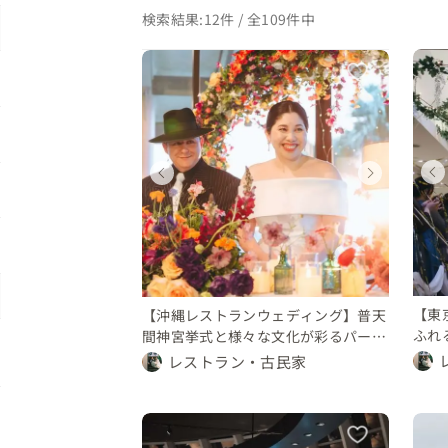
検索結果:12件 / 全109件中
ディング
ウェディング
ウェディング
ィング
ウェディング
都
東京都
福岡県
沖縄県
〜 500 万円
450 〜 500 万円
300 〜 350 万円
150 万円
100 〜 150 万円
【東
【沖縄レストランウェディング】普天
ふれ
間神宮挙式と様々な文化が彩るパーテ
な一
ィー
レストラン・古民家