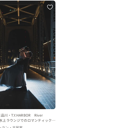
川・T.Y.HARBOR River
e】水上ラウンジでのロマンティックフ
ディング
トラン・古民家