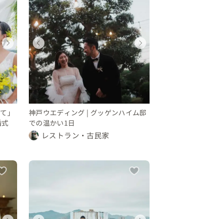
ウェディング
ウェディング
ウェディング
ウェディング
ウェディング
ウェディング
ウェディング
ウェディン
東京都
神奈川県
沖縄県
兵庫県
東京都
神奈川県
沖縄県
兵庫県
250 〜 300 万円
100 〜 150 万円
100 〜 150 万円
200 〜 250 万円
250 〜 300 万円
100 〜 150 万円
100 〜 150 
200 〜 25
いて」
神戸ウエディング | グッゲンハイム邸
婚式
での温かい1日
レストラン・古民家