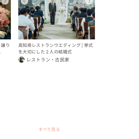
ウェディング
ウェディング
ウェディング
ウェディング
ウェディング
ウェディング
ウェディング
ウェディン
高知県
東京都
東京都
高知県
高知県
東京都
東京都
高知県
50 〜 70 万円
150 〜 200 万円
要相談
150 〜 200 万円
50 〜 70 万円
150 〜 200 万円
要相談
150 〜 20
｜譲り
高知県レストランウエディング | 挙式
ス
を大切にした２人の結婚式
レストラン・古民家
すべて見る