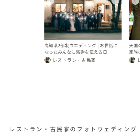
ィング
ディング
ウェディング
ウェディング
ウェディング
都
高知県
東京都
東京都
0 万円
〜 200 万円
50 〜 70 万円
150 〜 200 万円
要相談
高知県2部制ウエディング | お世話に
天国
なったみんなに感謝を伝える日
家族
レストラン・古民家
レストラン・古民家のフォトウェディング