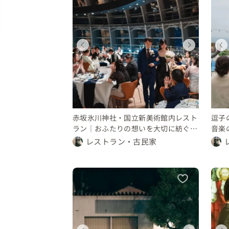
ィング
ディング
ウェディング
ウェディング
ウェディング
川県
東京都
神奈川県
沖縄県
300 万円
〜 150 万円
250 〜 300 万円
100 〜 150 万円
100 〜 150 万円
赤坂氷川神社・国立新美術館内レスト
逗子
ラン｜おふたりの想いを大切に紡ぐ結
音楽
婚式
レストラン・古民家