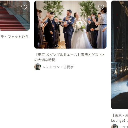
るラ・フェットひら
【東京 メゾンプルミエール】家族とゲストと
の大切な時間
レストラン・古民家
【東京・東品
Loung
ォトウェ
レス